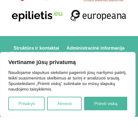
Struktūra ir kontaktai
Administracinė informacija
Teisinė informacija
Veiklos sritys
Mūsų projektai
Karjera
Partneriai
Nuorodos
Savanorystė
Vertiname jūsų privatumą
Prisijungti
Naudojame slapukus siekdami pagerinti jūsų naršymo patirtį,
teikti suasmenintus skelbimus ar turinį ir analizuoti srautą.
2026 © Elektrėnų savivaldybės viešoji biblioteka,
Spustelėdami „Priimti viską“ sutinkate su mūsų slapukų
Savivaldybės biudžetinė įstaiga, Draugystės g. 2, LT-26110
naudojimo taisyklėmis.
Elektrėnai, tel.: +370 648 80 788, el.p.:
Duomenys kaupiami ir saugomi Juridinių asmenų registre,
Pritaikyti
Atmesti
Priimti viską
kodas 188207697.