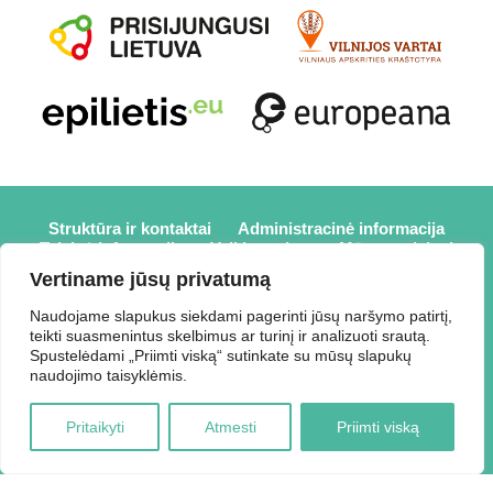
Struktūra ir kontaktai
Administracinė informacija
Teisinė informacija
Veiklos sritys
Mūsų projektai
Karjera
Partneriai
Nuorodos
Savanorystė
Vertiname jūsų privatumą
Prisijungti
Naudojame slapukus siekdami pagerinti jūsų naršymo patirtį,
teikti suasmenintus skelbimus ar turinį ir analizuoti srautą.
2026 © Elektrėnų savivaldybės viešoji biblioteka,
Spustelėdami „Priimti viską“ sutinkate su mūsų slapukų
Savivaldybės biudžetinė įstaiga, Draugystės g. 2, LT-26110
naudojimo taisyklėmis.
Elektrėnai, tel.: +370 648 80 788, el.p.:
Duomenys kaupiami ir saugomi Juridinių asmenų registre,
Pritaikyti
Atmesti
Priimti viską
kodas 188207697.