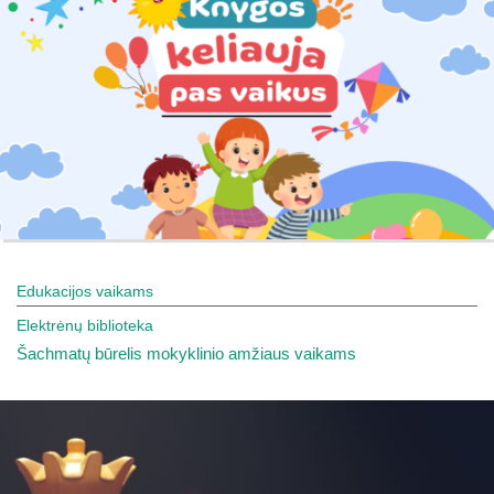
Edukacijos vaikams
Elektrėnų biblioteka
Šachmatų būrelis mokyklinio amžiaus vaikams