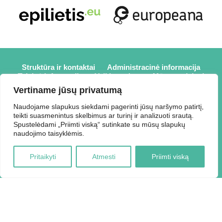
Struktūra ir kontaktai
Administracinė informacija
Teisinė informacija
Veiklos sritys
Mūsų projektai
Karjera
Partneriai
Nuorodos
Savanorystė
Vertiname jūsų privatumą
Prisijungti
Naudojame slapukus siekdami pagerinti jūsų naršymo patirtį,
teikti suasmenintus skelbimus ar turinį ir analizuoti srautą.
2026 © Elektrėnų savivaldybės viešoji biblioteka,
Spustelėdami „Priimti viską“ sutinkate su mūsų slapukų
Savivaldybės biudžetinė įstaiga, Draugystės g. 2, LT-26110
naudojimo taisyklėmis.
Elektrėnai, tel.: +370 648 80 788, el.p.:
Duomenys kaupiami ir saugomi Juridinių asmenų registre,
Pritaikyti
Atmesti
Priimti viską
kodas 188207697.