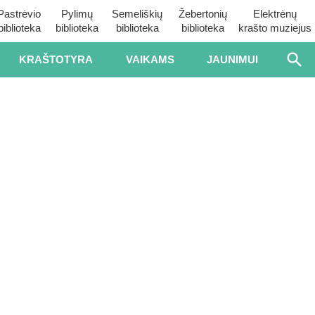
Pastrėvio
Pylimų
Semeliškių
Žebertonių
Elektrėnų
biblioteka
biblioteka
biblioteka
biblioteka
krašto muziejus
KRAŠTOTYRA
VAIKAMS
JAUNIMUI