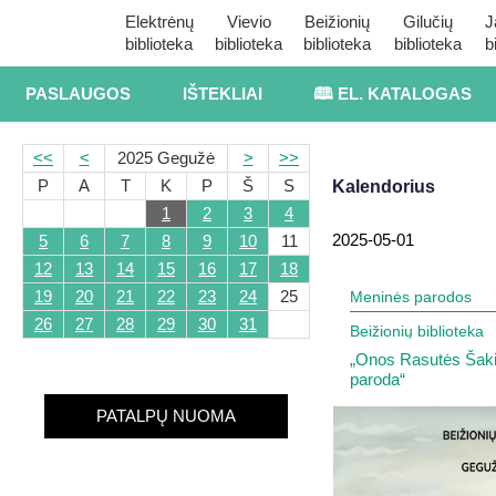
Elektrėnų
Vievio
Beižionių
Gilučių
J
biblioteka
biblioteka
biblioteka
biblioteka
b
PASLAUGOS
IŠTEKLIAI
🕮 EL. KATALOGAS
<<
<
2025 Gegužė
>
>>
P
A
T
K
P
Š
S
Kalendorius
1
2
3
4
2025-05-01
5
6
7
8
9
10
11
12
13
14
15
16
17
18
19
20
21
22
23
24
25
Meninės parodos
26
27
28
29
30
31
Beižionių biblioteka
„Onos Rasutės Šaki
paroda“
PATALPŲ NUOMA