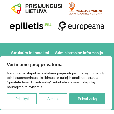
Struktūra ir kontaktai
Administracinė informacija
Teisinė informacija
Veiklos sritys
Mūsų projektai
Karjera
Partneriai
Nuorodos
Savanorystė
Vertiname jūsų privatumą
Prisijungti
Naudojame slapukus siekdami pagerinti jūsų naršymo patirtį,
teikti suasmenintus skelbimus ar turinį ir analizuoti srautą.
2026 © Elektrėnų savivaldybės viešoji biblioteka,
Spustelėdami „Priimti viską“ sutinkate su mūsų slapukų
Savivaldybės biudžetinė įstaiga, Draugystės g. 2, LT-26110
naudojimo taisyklėmis.
Elektrėnai, tel.: +370 648 80 788, el.p.:
Duomenys kaupiami ir saugomi Juridinių asmenų registre,
Pritaikyti
Atmesti
Priimti viską
kodas 188207697.