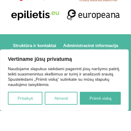
Struktūra ir kontaktai
Administracinė informacija
Teisinė informacija
Veiklos sritys
Mūsų projektai
Karjera
Partneriai
Nuorodos
Savanorystė
Vertiname jūsų privatumą
Prisijungti
Naudojame slapukus siekdami pagerinti jūsų naršymo patirtį,
teikti suasmenintus skelbimus ar turinį ir analizuoti srautą.
2026 © Elektrėnų savivaldybės viešoji biblioteka,
Spustelėdami „Priimti viską“ sutinkate su mūsų slapukų
Savivaldybės biudžetinė įstaiga, Draugystės g. 2, LT-26110
naudojimo taisyklėmis.
Elektrėnai, tel.: +370 648 80 788, el.p.:
Duomenys kaupiami ir saugomi Juridinių asmenų registre,
Pritaikyti
Atmesti
Priimti viską
kodas 188207697.