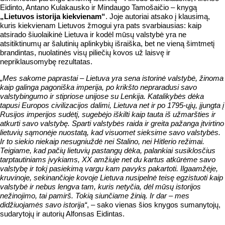
Eidinto, Antano Kulakausko ir Mindaugo Tamošaičio – knygą
„Lietuvos istorija kiekvienam“
. Joje autoriai atsako į klausimą,
kuris kiekvienam Lietuvos žmogui yra pats svarbiausias: kaip
atsirado šiuolaikinė Lietuva ir kodėl mūsų valstybė yra ne
atsitiktinumų ar šalutinių aplinkybių išraiška, bet ne vieną šimtmetį
brandintas, nuolatinės visų piliečių kovos už laisvę ir
nepriklausomybę rezultatas.
„Mes sakome paprastai – Lietuva yra sena istorinė valstybė, žinoma
kaip galinga pagoniška imperija, po krikšto nepraradusi savo
valstybingumo ir stipriose unijose su Lenkija. Katalikybės dėka
tapusi Europos civilizacijos dalimi, Lietuva net ir po 1795-ųjų, įjungta į
Rusijos imperijos sudėtį, sugebėjo iškilti kaip tauta iš užmaršties ir
atkurti savo valstybę. Sparti valstybės raida ir greita pažanga įtvirtino
lietuvių sąmonėje nuostatą, kad visuomet sieksime savo valstybės.
Ir to siekio niekaip nesugniuždė nei Stalino, nei Hitlerio režimai.
Teigiame, kad pačių lietuvių pastangų dėka, palankiai susiklosčius
tarptautiniams įvykiams, XX amžiuje net du kartus atkūrėme savo
valstybę ir tokį pasiekimą vargu kam pavyks pakartoti. Ilgaamžėje,
kruvinoje, sekinančioje kovoje Lietuva nusipelnė teisę egzistuoti kaip
valstybė ir nebus lengva tam, kuris netyčia, dėl mūsų istorijos
nežinojimo, tai pamirš. Tokią siunčiame žinią. Ir dar – mes
didžiuojamės savo istorija“
, – sako vienas šios knygos sumanytojų,
sudarytojų ir autorių Alfonsas Eidintas.