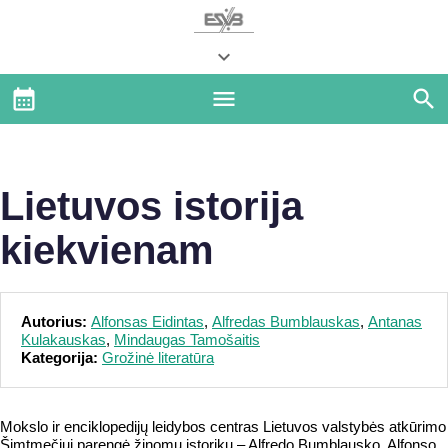
Lietuvos istorija
kiekvienam
Autorius:
Alfonsas Eidintas
,
Alfredas Bumblauskas
,
Antanas
Kulakauskas
,
Mindaugas Tamošaitis
Kategorija:
Grožinė literatūra
Mokslo ir enciklopedijų leidybos centras Lietuvos valstybės atkūrimo
Šimtmečiui parengė žinomų istorikų – Alfredo Bumblausko, Alfonso