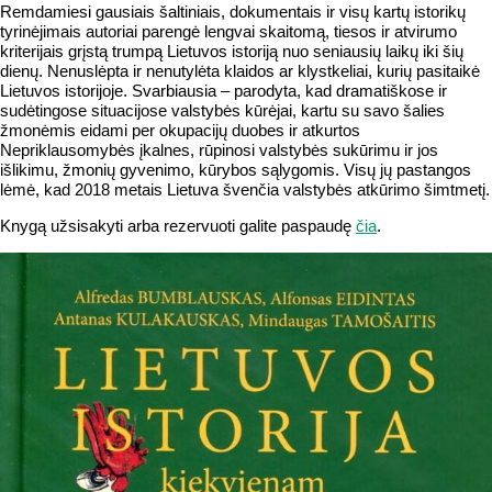
Remdamiesi gausiais šaltiniais, dokumentais ir visų kartų istorikų
tyrinėjimais autoriai parengė lengvai skaitomą, tiesos ir atvirumo
kriterijais grįstą trumpą Lietuvos istoriją nuo seniausių laikų iki šių
dienų. Nenuslėpta ir nenutylėta klaidos ar klystkeliai, kurių pasitaikė
Lietuvos istorijoje. Svarbiausia – parodyta, kad dramatiškose ir
sudėtingose situacijose valstybės kūrėjai, kartu su savo šalies
žmonėmis eidami per okupacijų duobes ir atkurtos
Nepriklausomybės įkalnes, rūpinosi valstybės sukūrimu ir jos
išlikimu, žmonių gyvenimo, kūrybos sąlygomis. Visų jų pastangos
lėmė, kad 2018 metais Lietuva švenčia valstybės atkūrimo šimtmetį.
Knygą užsisakyti arba rezervuoti galite paspaudę
čia
.