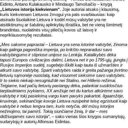
Eidinto, Antano Kulakausko ir Mindaugo Tamošaičio – knygą
„Lietuvos istorija kiekvienam“
. Joje autoriai atsako į klausimą,
kuris kiekvienam Lietuvos žmogui yra pats svarbiausias: kaip
atsirado šiuolaikinė Lietuva ir kodėl mūsų valstybė yra ne
atsitiktinumų ar šalutinių aplinkybių išraiška, bet ne vieną šimtmetį
brandintas, nuolatinės visų piliečių kovos už laisvę ir
nepriklausomybę rezultatas.
„Mes sakome paprastai – Lietuva yra sena istorinė valstybė, žinoma
kaip galinga pagoniška imperija, po krikšto nepraradusi savo
valstybingumo ir stipriose unijose su Lenkija. Katalikybės dėka
tapusi Europos civilizacijos dalimi, Lietuva net ir po 1795-ųjų, įjungta į
Rusijos imperijos sudėtį, sugebėjo iškilti kaip tauta iš užmaršties ir
atkurti savo valstybę. Sparti valstybės raida ir greita pažanga įtvirtino
lietuvių sąmonėje nuostatą, kad visuomet sieksime savo valstybės.
Ir to siekio niekaip nesugniuždė nei Stalino, nei Hitlerio režimai.
Teigiame, kad pačių lietuvių pastangų dėka, palankiai susiklosčius
tarptautiniams įvykiams, XX amžiuje net du kartus atkūrėme savo
valstybę ir tokį pasiekimą vargu kam pavyks pakartoti. Ilgaamžėje,
kruvinoje, sekinančioje kovoje Lietuva nusipelnė teisę egzistuoti kaip
valstybė ir nebus lengva tam, kuris netyčia, dėl mūsų istorijos
nežinojimo, tai pamirš. Tokią siunčiame žinią. Ir dar – mes
didžiuojamės savo istorija“
, – sako vienas šios knygos sumanytojų,
sudarytojų ir autorių Alfonsas Eidintas.