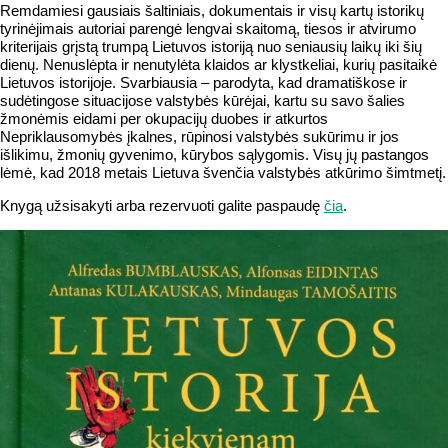
Remdamiesi gausiais šaltiniais, dokumentais ir visų kartų istorikų
tyrinėjimais autoriai parengė lengvai skaitomą, tiesos ir atvirumo
kriterijais grįstą trumpą Lietuvos istoriją nuo seniausių laikų iki šių
dienų. Nenuslėpta ir nenutylėta klaidos ar klystkeliai, kurių pasitaikė
Lietuvos istorijoje. Svarbiausia – parodyta, kad dramatiškose ir
sudėtingose situacijose valstybės kūrėjai, kartu su savo šalies
žmonėmis eidami per okupacijų duobes ir atkurtos
Nepriklausomybės įkalnes, rūpinosi valstybės sukūrimu ir jos
išlikimu, žmonių gyvenimo, kūrybos sąlygomis. Visų jų pastangos
lėmė, kad 2018 metais Lietuva švenčia valstybės atkūrimo šimtmetį.
Knygą užsisakyti arba rezervuoti galite paspaudę
čia
.