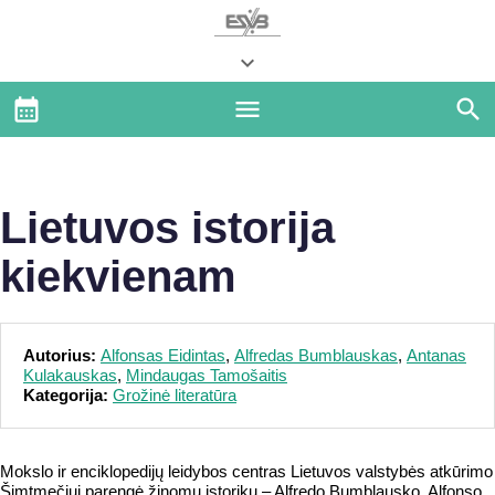
Lietuvos istorija
kiekvienam
Autorius:
Alfonsas Eidintas
,
Alfredas Bumblauskas
,
Antanas
Kulakauskas
,
Mindaugas Tamošaitis
Kategorija:
Grožinė literatūra
Mokslo ir enciklopedijų leidybos centras Lietuvos valstybės atkūrimo
Šimtmečiui parengė žinomų istorikų – Alfredo Bumblausko, Alfonso