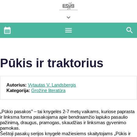
Pūkis ir traktorius
Autorius:
Vytautas V. Landsbergis
Kategorija:
Grožinė literatūra
„Pūkio pasakos” – tai knygelės 2-7 metų vaikams, kuriose paprasta
ir linksma forma pasakojama apie bendraamžio lapiuko pasaulio
pažinimą, draugus, pramogas, skaudžias ir linksmas gyvenimo
pamokas.
Šeštoji pasakų serijos knygelė mažiesiems skaitytojams „Pūkis ir