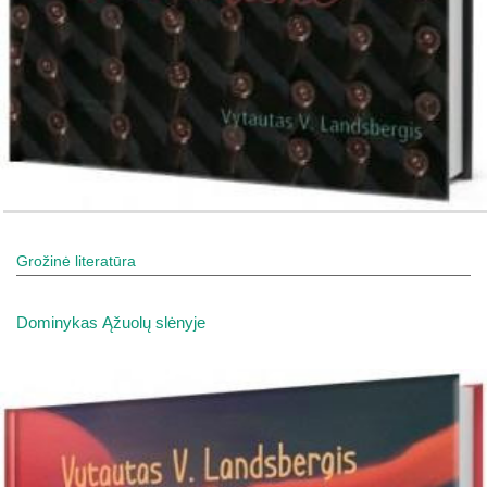
Grožinė literatūra
Dominykas Ąžuolų slėnyje