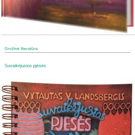
Grožinė literatūra
Suvaikėjusios pjesės