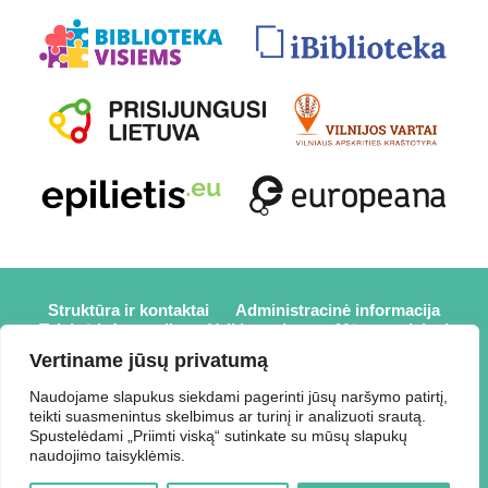
Struktūra ir kontaktai
Administracinė informacija
Teisinė informacija
Veiklos sritys
Mūsų projektai
Karjera
Partneriai
Nuorodos
Savanorystė
Vertiname jūsų privatumą
Prisijungti
Naudojame slapukus siekdami pagerinti jūsų naršymo patirtį,
teikti suasmenintus skelbimus ar turinį ir analizuoti srautą.
2026 © Elektrėnų savivaldybės viešoji biblioteka,
Spustelėdami „Priimti viską“ sutinkate su mūsų slapukų
Savivaldybės biudžetinė įstaiga, Draugystės g. 2, LT-26110
naudojimo taisyklėmis.
Elektrėnai, tel.: +370 648 80 788, el.p.:
Duomenys kaupiami ir saugomi Juridinių asmenų registre,