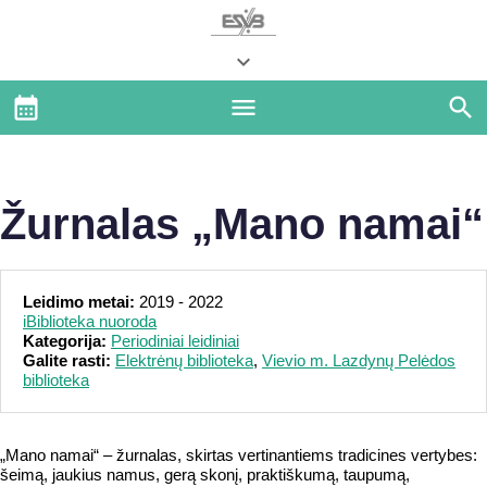
Žurnalas „Mano namai“
Leidimo metai:
2019 - 2022
iBiblioteka nuoroda
Kategorija:
Periodiniai leidiniai
Galite rasti:
Elektrėnų biblioteka
,
Vievio m. Lazdynų Pelėdos
biblioteka
„Mano namai“ – žurnalas, skirtas vertinantiems tradicines vertybes:
šeimą, jaukius namus, gerą skonį, praktiškumą, taupumą,