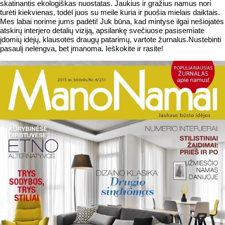
skatinantis ekologiškas nuostatas. Jaukius ir gražius namus nori
turėti kiekvienas, todėl juos su meile kuria ir puošia mielais daiktais.
Mes labai norime jums padėti! Juk būna, kad mintyse ilgai nešiojatės
atskirų interjero detalių viziją, apsilankę svečiuose pasisemiate
įdomių idėjų, klausotės draugų patarimų, vartote žurnalus.Nustebinti
pasaulį nelengva, bet įmanoma. Ieškokite ir rasite!