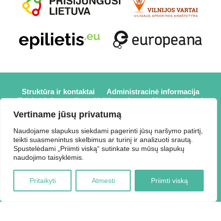
Struktūra ir kontaktai
Administracinė informacija
Teisinė informacija
Veiklos sritys
Mūsų projektai
Karjera
Partneriai
Nuorodos
Savanorystė
Vertiname jūsų privatumą
Prisijungti
Naudojame slapukus siekdami pagerinti jūsų naršymo patirtį,
teikti suasmenintus skelbimus ar turinį ir analizuoti srautą.
2026 © Elektrėnų savivaldybės viešoji biblioteka,
Spustelėdami „Priimti viską“ sutinkate su mūsų slapukų
Savivaldybės biudžetinė įstaiga, Draugystės g. 2, LT-26110
naudojimo taisyklėmis.
Elektrėnai, tel.: +370 648 80 788, el.p.:
Duomenys kaupiami ir saugomi Juridinių asmenų registre,
Pritaikyti
Atmesti
Priimti viską
kodas 188207697.