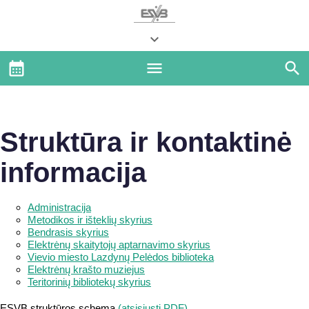
Struktūra ir kontaktinė
informacija
Administracija
Metodikos ir išteklių skyrius
Bendrasis skyrius
Elektrėnų skaitytojų aptarnavimo skyrius
Vievio miesto Lazdynų Pelėdos biblioteka
Elektrėnų krašto muziejus
Teritorinių bibliotekų skyrius
ESVB struktūros schema
(atsisiųsti PDF)