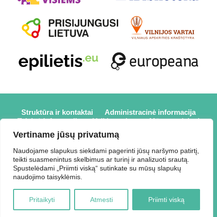
Struktūra ir kontaktai
Administracinė informacija
Teisinė informacija
Veiklos sritys
Mūsų projektai
Karjera
Partneriai
Nuorodos
Savanorystė
Vertiname jūsų privatumą
Prisijungti
Naudojame slapukus siekdami pagerinti jūsų naršymo patirtį,
teikti suasmenintus skelbimus ar turinį ir analizuoti srautą.
2026 © Elektrėnų savivaldybės viešoji biblioteka,
Spustelėdami „Priimti viską“ sutinkate su mūsų slapukų
Savivaldybės biudžetinė įstaiga, Draugystės g. 2, LT-26110
naudojimo taisyklėmis.
Elektrėnai, tel.: +370 648 80 788, el.p.:
Duomenys kaupiami ir saugomi Juridinių asmenų registre,
Pritaikyti
Atmesti
Priimti viską
kodas 188207697.