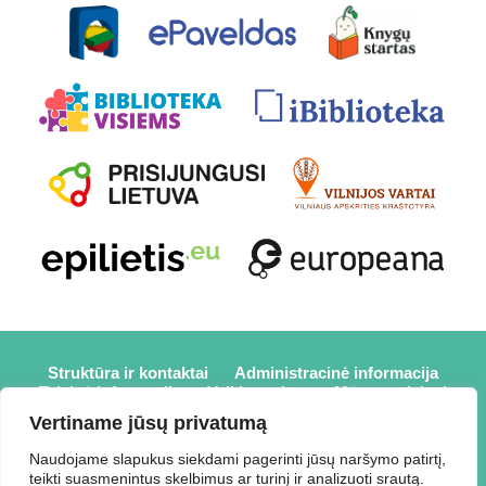
Struktūra ir kontaktai
Administracinė informacija
Teisinė informacija
Veiklos sritys
Mūsų projektai
Karjera
Partneriai
Nuorodos
Savanorystė
Vertiname jūsų privatumą
Prisijungti
Naudojame slapukus siekdami pagerinti jūsų naršymo patirtį,
teikti suasmenintus skelbimus ar turinį ir analizuoti srautą.
2026 © Elektrėnų savivaldybės viešoji biblioteka,