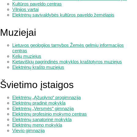
Kultūros paveldo centras
Vilnijos vartai
Elektrėnų savivaldybės kultūros paveldo žemėlapis
Muziejai
Lietuvos geologijos tarnybos Žemės gelmių informacijos
centras
Kelių muziejus
Kietaviškių pagrindinės mokyklos kraštotyros muziejus
Elektrėnų krašto muziejus
Švietimo įstaigos
Elektrėnų „Ąžuolyno“ progimnazija
Elektrėnų pradinė mokykla
Elektrėnų „Versmės“ gimnazija
Elektrėnų profesinio mokymo centras
Elektrėnų sanatorinė mokykla
Elektrėnų meno mokykla
Vievio gimnazija