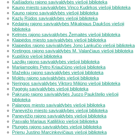
Kaišiadorių rajono savivaldybės viešoji biblioteka
Kauno miesto savivaldybės Vinco Kudirkos viešoji biblioteka
Kauno rajono savivaldybės viešoji biblioteka
Kazlų Rūdos savivaldybės viešoji biblioteka
Kėdainių rajono savivaldybės Mikalojaus Daukšos viešoji
biblioteka
Kelmės rajono savivaldybės Žemaitės viešoji biblioteka
Klaipėdos miesto savivaldybės viešoji biblioteka
Klaipėdos rajono savivaldybės Jono Lankučio viešoji biblioteka
Kretingos rajono savivaldybės M. Valančiaus viešoji biblioteka
Kupiškio viešoji biblioteka
Lazdijų rajono savivaldybės viešoji biblioteka
Marijampolės Petro Kriaučiūno viešoji biblioteka
Mažeikių rajono savivaldybės viešoji biblioteka
Molėtų rajono savivaldybės viešoji biblioteka
Neringos savivaldybės Viktoro Miliūno viešoji biblioteka
Pagėgių savivaldybės viešoji biblioteka
Pakruojo rajono savivaldybės Juozo Paukštelio viešoji
biblioteka
Palangos miesto savivaldybės viešoji biblioteka
Panevėžio miesto savivaldybės viešoji biblioteka
Panevėžio rajono savivaldybės viešoji biblioteka
Pasvalio Mariaus Katiliškio viešoji biblioteka
Plungės rajono savivaldybės viešoji biblioteka
Prienų Justino Marcinkevičiaus viešoji biblioteka