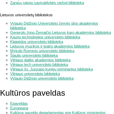
Zarasų rajono savivaldybės viešoji biblioteka
Lietuvos universitetų bibliotekos
Vytauto Didžiojo Universiteto žemės ūkio akademijos
biblioteka
Generolo Jono Žemaičio Lietuvos karo akademijos biblioteka
Kauno technologijos universiteto biblioteka
Klaipėdos universiteto biblioteka
Lietuvos muzikos ir teatro akademijos biblioteka
Mykolo Romerio universiteto biblioteka
Šiaulių universiteto biblioteka
Vilniaus dailės akademijos biblioteka
Vilniaus tech universiteto biblioteka
Vilniaus šv. Juozapo kunigų seminarijos biblioteka
Vilniaus universiteto biblioteka
Vytauto Didžiojo universiteto biblioteka
Kultūros paveldas
Epaveldas
Europeana
Kultūros paveldo departamentas prie Kultūros ministerijos