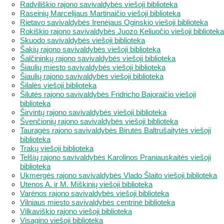
Radviliškio rajono savivaldybės viešoji biblioteka
Raseinių Marcelijaus Martinaičio viešoji biblioteka
Rietavo savivaldybės Irenėjaus Oginskio viešoji biblioteka
Rokiškio rajono savivaldybės Juozo Keliuočio viešoji biblioteka
Skuodo savivaldybės viešoji biblioteka
Šakių rajono savivaldybės viešoji biblioteka
Šalčininkų rajono savivaldybės viešoji biblioteka
Šiaulių miesto savivaldybės viešoji biblioteka
Šiaulių rajono savivaldybės viešoji biblioteka
Šilalės viešoji biblioteka
Šilutės rajono savivaldybės Fridricho Bajoraičio viešoji
biblioteka
Širvintų rajono savivaldybės viešoji biblioteka
Švenčionių rajono savivaldybės viešoji biblioteka
Tauragės rajono savivaldybės Birutės Baltrušaitytės viešoji
biblioteka
Trakų viešoji biblioteka
Telšių rajono savivaldybės Karolinos Praniauskaitės viešoji
biblioteka
Ukmergės rajono savivaldybės Vlado Šlaito viešoji biblioteka
Utenos A. ir M. Miškinių viešoji biblioteka
Varėnos rajono savivaldybės viešoji biblioteka
Vilniaus miesto savivaldybės centrinė biblioteka
Vilkaviškio rajono viešoji biblioteka
Visagino viešoji biblioteka