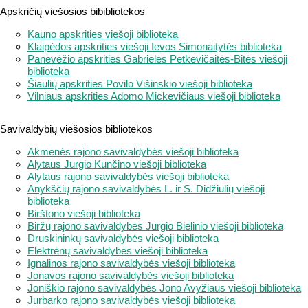
Apskričių viešosios bibibliotekos
Kauno apskrities viešoji biblioteka
Klaipėdos apskrities viešoji Ievos Simonaitytės biblioteka
Panevėžio apskrities Gabrielės Petkevičaitės-Bitės viešoji
biblioteka
Šiaulių apskrities Povilo Višinskio viešoji biblioteka
Vilniaus apskrities Adomo Mickevičiaus viešoji biblioteka
Savivaldybių viešosios bibliotekos
Akmenės rajono savivaldybės viešoji biblioteka
Alytaus Jurgio Kunčino viešoji biblioteka
Alytaus rajono savivaldybės viešoji biblioteka
Anykščių rajono savivaldybės L. ir S. Didžiulių viešoji
biblioteka
Birštono viešoji biblioteka
Biržų rajono savivaldybės Jurgio Bielinio viešoji biblioteka
Druskininkų savivaldybės viešoji biblioteka
Elektrėnų savivaldybės viešoji biblioteka
Ignalinos rajono savivaldybės viešoji biblioteka
Jonavos rajono savivaldybės viešoji biblioteka
Joniškio rajono savivaldybės Jono Avyžiaus viešoji biblioteka
Jurbarko rajono savivaldybės viešoji biblioteka