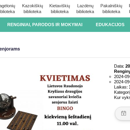
agėlonių
Kazokiškių
Kietaviškių
Lazdėnų
Pakalniškių
iblioteka
biblioteka
biblioteka
biblioteka
biblioteka
RENGINIAI, PARODOS IR MOKYMAI
EDUKACIJOS
senjorams
Data:
20
Renginy
2024-09
2024-09
Laikas:
Kategori
Kur vyk