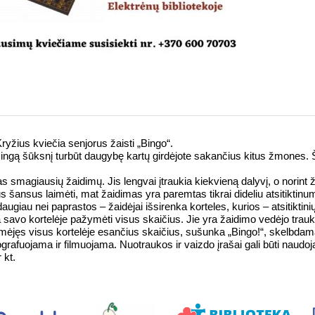
yžius kviečia senjorus žaisti „Bingo“.
ngą šūksnį turbūt daugybę kartų girdėjote sakančius kitus žmones. Šį š
 smagiausių žaidimų. Jis lengvai įtraukia kiekvieną dalyvį, o norint žais
s šansus laimėti, mat žaidimas yra paremtas tikrai dideliu atsitiktinu
ugiau nei paprastos – žaidėjai išsirenka korteles, kurios – atsitiktinių 
savo kortelėje pažymėti visus skaičius. Jie yra žaidimo vedėjo trauki
mėjęs visus kortelėje esančius skaičius, sušunka „Bingo!“, skelbdam
rafuojama ir filmuojama. Nuotraukos ir vaizdo įrašai gali būti naudoja
 kt.