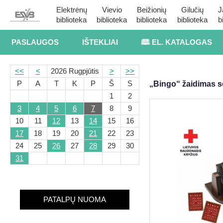
Elektrėnų
Vievio
Beižionių
Gilučių
J
biblioteka
biblioteka
biblioteka
biblioteka
b
PASLAUGOS
IŠTEKLIAI
🕮 EL. KATALOGAS
<<
<
2026 Rugpjūtis
>
>>
P
A
T
K
P
Š
S
„Bingo“ žaidimas 
1
2
3
4
5
6
7
8
9
10
11
12
13
14
15
16
17
18
19
20
21
22
23
24
25
26
27
28
29
30
31
PATALPŲ NUOMA