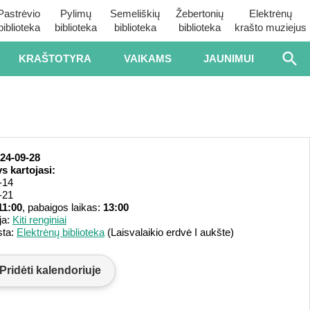
Pastrėvio
Pylimų
Semeliškių
Žebertonių
Elektrėnų
biblioteka
biblioteka
biblioteka
biblioteka
krašto muziejus
KRAŠTOTYRA
VAIKAMS
JAUNIMUI
24-09-28
s kartojasi:
-14
-21
11:00
, pabaigos laikas:
13:00
ja:
Kiti renginiai
sta:
Elektrėnų biblioteka
(Laisvalaikio erdvė I aukšte)