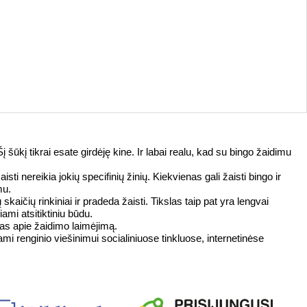
ūkį tikrai esate girdėję kine. Ir labai realu, kad su bingo žaidimu
ti nereikia jokių specifinių žinių. Kiekvienas gali žaisti bingo ir
mu.
skaičių rinkiniai ir pradeda žaisti. Tikslas taip pat yra lengvai
ami atsitiktiniu būdu.
as apie žaidimo laimėjimą.
mi renginio viešinimui socialiniuose tinkluose, internetinėse