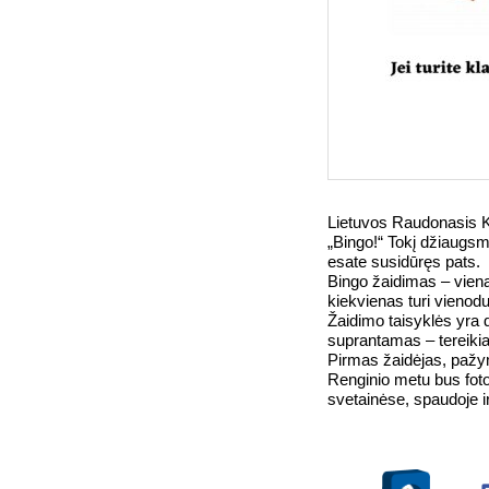
Lietuvos Raudonasis Kr
„Bingo!“ Tokį džiaugsmi
esate susidūręs pats.
Bingo žaidimas – vienas
kiekvienas turi vienodu
Žaidimo taisyklės yra da
suprantamas – tereikia 
Pirmas žaidėjas, pažy
Renginio metu bus fotog
svetainėse, spaudoje ir