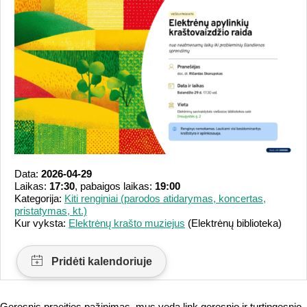
Data:
2026-04-29
Laikas:
17:30
, pabaigos laikas:
19:00
Kategorija:
Kiti renginiai (parodos atidarymas, koncertas,
pristatymas, kt.)
Kur vyksta:
Elektrėnų krašto muziejus
(Elektrėnų biblioteka)
Geresnis praeities pažinimas, mus veda link geresnio ir turtingesnio