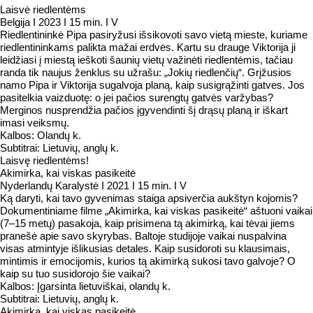
Laisvė riedlentėms
Belgija I 2023 I 15 min. I V
Riedlentininkė Pipa pasiryžusi išsikovoti savo vietą mieste, kuriame
riedlentininkams palikta mažai erdvės. Kartu su drauge Viktorija ji
leidžiasi į miestą ieškoti šaunių vietų važinėti riedlentėmis, tačiau
randa tik naujus ženklus su užrašu: „Jokių riedlenčių“. Grįžusios
namo Pipa ir Viktorija sugalvoja planą, kaip susigrąžinti gatves. Jos
pasitelkia vaizduotę: o jei pačios surengtų gatvės varžybas?
Merginos nusprendžia pačios įgyvendinti šį drąsų planą ir iškart
imasi veiksmų.
Kalbos: Olandų k.
Subtitrai: Lietuvių, anglų k.
Laisvę riedlentėms!
Akimirka, kai viskas pasikeitė
Nyderlandų Karalystė I 2021 I 15 min. I V
Ką daryti, kai tavo gyvenimas staiga apsiverčia aukštyn kojomis?
Dokumentiniame filme „Akimirka, kai viskas pasikeitė“ aštuoni vaikai
(7–15 metų) pasakoja, kaip prisimena tą akimirką, kai tėvai jiems
pranešė apie savo skyrybas. Baltoje studijoje vaikai nuspalvina
visas atmintyje išlikusias detales. Kaip susidoroti su klausimais,
mintimis ir emocijomis, kurios tą akimirką sukosi tavo galvoje? O
kaip su tuo susidorojo šie vaikai?
Kalbos: Įgarsinta lietuviškai, olandų k.
Subtitrai: Lietuvių, anglų k.
Akimirka, kai viskas pasikeitė