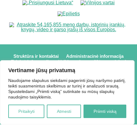
Struktūra ir kontaktai
Administracinė informacija
Teisinė informacija
Veiklos sritys
Mūsų projektai
Karjera
Partneriai
Nuorodos
Savanorystė
Vertiname jūsų privatumą
Prisijungti
Naudojame slapukus siekdami pagerinti jūsų naršymo patirtį,
teikti suasmenintus skelbimus ar turinį ir analizuoti srautą.
2026 © Elektrėnų savivaldybės viešoji biblioteka,
Spustelėdami „Priimti viską“ sutinkate su mūsų slapukų
Savivaldybės biudžetinė įstaiga, Draugystės g. 2, LT-26110
naudojimo taisyklėmis.
Elektrėnai, tel.: +370 648 80 788, el.p.:
Duomenys kaupiami ir saugomi Juridinių asmenų registre,
Pritaikyti
Atmesti
Priimti viską
kodas 188207697.