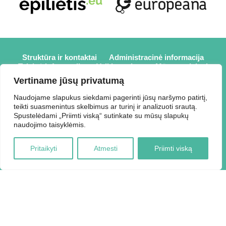
Struktūra ir kontaktai
Administracinė informacija
Teisinė informacija
Veiklos sritys
Mūsų projektai
Karjera
Partneriai
Nuorodos
Savanorystė
Vertiname jūsų privatumą
Prisijungti
Naudojame slapukus siekdami pagerinti jūsų naršymo patirtį,
teikti suasmenintus skelbimus ar turinį ir analizuoti srautą.
2026 © Elektrėnų savivaldybės viešoji biblioteka,
Spustelėdami „Priimti viską“ sutinkate su mūsų slapukų
Savivaldybės biudžetinė įstaiga, Draugystės g. 2, LT-26110
naudojimo taisyklėmis.
Elektrėnai, tel.: +370 648 80 788, el.p.:
Duomenys kaupiami ir saugomi Juridinių asmenų registre,
Pritaikyti
Atmesti
Priimti viską
kodas 188207697.