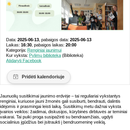
Data:
2025-06-13
, pabaigos data:
2025-06-13
Laikas:
16:30
, pabaigos laikas:
20:00
Kategorija:
Renginiai jaunimui
Kur vyksta:
Pylimų biblioteka
(Biblioteka)
Atidaryti Facebook
Jaunuolių susitikimai jaunimo erdvėje – tai reguliariai vykstantys
renginiai, kuriuose jauni žmonės gali susiburti, bendrauti, dalintis
idėjomis ir prasmingai leisti laiką. Susitikimų metu dažnai vyksta
įvairios veiklos: žaidimai, diskusijos, kūrybinės dirbtuvės ar teminiai
vakarai. Tai puiki proga susipažinti su bendraamžiais, ugdyti
socialinius įgūdžius bei įsitraukti į bendruomeninę veiklą.