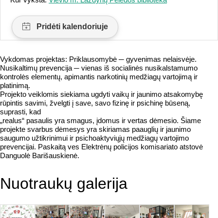
Vykdomas projektas: Priklausomybė ─ gyvenimas nelaisvėje.
Nusikaltimų prevencija ─ vienas iš socialinės nusikalstamumo
kontrolės elementų, apimantis narkotinių medžiagų vartojimą ir
platinimą.
Projekto veiklomis siekiama ugdyti vaikų ir jaunimo atsakomybę
rūpintis savimi, žvelgti į save, savo fizinę ir psichinę būseną,
suprasti, kad
„realus“ pasaulis yra smagus, įdomus ir vertas dėmesio. Šiame
projekte svarbus dėmesys yra skiriamas paauglių ir jaunimo
saugumo užtikrinimui ir psichoaktyviųjų medžiagų vartojimo
prevencijai. Paskaitą ves Elektrėnų policijos komisariato atstovė
Danguolė Barišauskienė.
Nuotraukų galerija