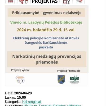
Data:
2024-04-29
Laikas:
15:00
Kategorija:
Kiti renginiai
Kur vyksta:
Vievio m. Lazdynų Pelėdos biblioteka