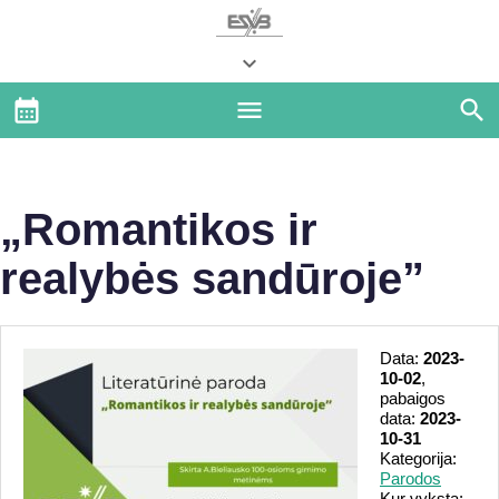
„Romantikos ir
realybės sandūroje”
Data:
2023-
10-02
,
pabaigos
data:
2023-
10-31
Kategorija:
Parodos
Kur vyksta: