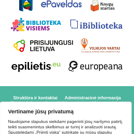
Struktūra ir kontaktai
Administracinė informacija
Teisinė informacija
Veiklos sritys
Mūsų projektai
Karjera
Partneriai
Nuorodos
Savanorystė
Vertiname jūsų privatumą
Prisijungti
Naudojame slapukus siekdami pagerinti jūsų naršymo patirtį,
teikti suasmenintus skelbimus ar turinį ir analizuoti srautą.
2026 © Elektrėnų savivaldybės viešoji biblioteka,
Spustelėdami „Priimti viską“ sutinkate su mūsų slapukų