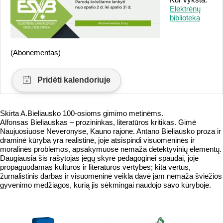
Elektrėnų
biblioteka
(Abonementas)
Skirta A.Bieliausko 100-osioms gimimo metinėms.
Alfonsas Bieliauskas – prozininkas, literatūros kritikas. Gimė
Naujuosiuose Neveronyse, Kauno rajone. Antano Bieliausko proza ir
draminė kūryba yra realistinė, joje atsispindi visuomeninės ir
moralinės problemos, apsakymuose nemaža detektyvinių elementų.
Daugiausia šis rašytojas jėgų skyrė pedagoginei spaudai, joje
propaguodamas kultūros ir literatūros vertybes; kita vertus,
žurnalistinis darbas ir visuomeninė veikla davė jam nemaža šviežios
gyvenimo medžiagos, kurią jis sėkmingai naudojo savo kūryboje.