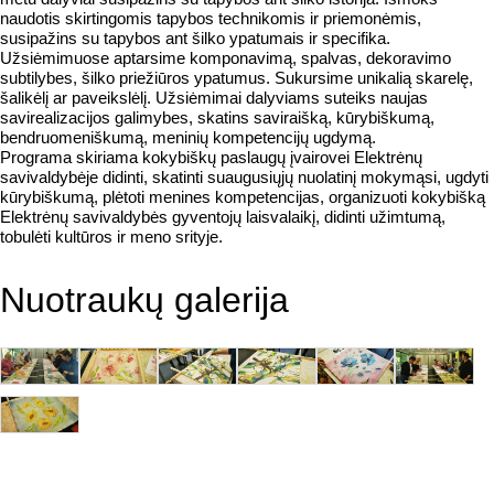
naudotis skirtingomis tapybos technikomis ir priemonėmis,
susipažins su tapybos ant šilko ypatumais ir specifika.
Užsiėmimuose aptarsime komponavimą, spalvas, dekoravimo
subtilybes, šilko priežiūros ypatumus. Sukursime unikalią skarelę,
šalikėlį ar paveikslėlį. Užsiėmimai dalyviams suteiks naujas
savirealizacijos galimybes, skatins saviraišką, kūrybiškumą,
bendruomeniškumą, meninių kompetencijų ugdymą.
Programa skiriama kokybiškų paslaugų įvairovei Elektrėnų
savivaldybėje didinti, skatinti suaugusiųjų nuolatinį mokymąsi, ugdyti
kūrybiškumą, plėtoti menines kompetencijas, organizuoti kokybišką
Elektrėnų savivaldybės gyventojų laisvalaikį, didinti užimtumą,
tobulėti kultūros ir meno srityje.
Nuotraukų galerija