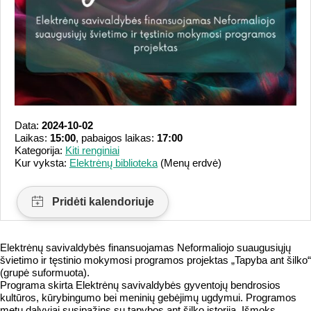
Data:
2024-10-02
Laikas:
15:00
, pabaigos laikas:
17:00
Kategorija:
Kiti renginiai
Kur vyksta:
Elektrėnų biblioteka
(Menų erdvė)
Elektrėnų savivaldybės finansuojamas Neformaliojo suaugusiųjų
švietimo ir tęstinio mokymosi programos projektas „Tapyba ant šilko“
(grupė suformuota).
Programa skirta Elektrėnų savivaldybės gyventojų bendrosios
kultūros, kūrybingumo bei meninių gebėjimų ugdymui. Programos
metu dalyviai susipažins su tapybos ant šilko istorija. Išmoks