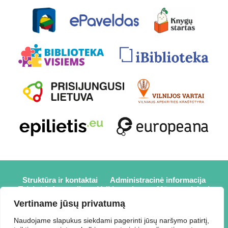
Struktūra ir kontaktai
Administracinė informacija
Teisinė informacija
Veiklos sritys
Mūsų projektai
Karjera
Partneriai
Nuorodos
Savanorystė
Vertiname jūsų privatumą
Prisijungti
Naudojame slapukus siekdami pagerinti jūsų naršymo patirtį,