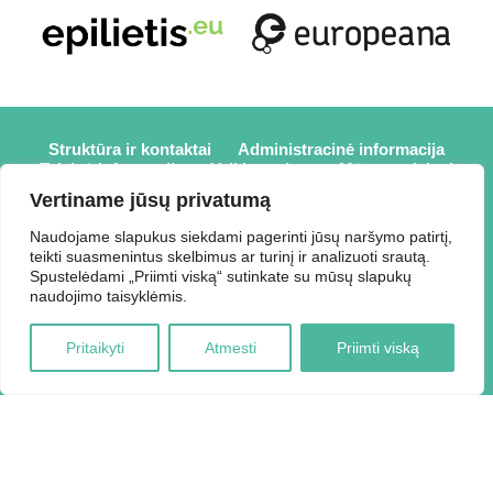
Struktūra ir kontaktai
Administracinė informacija
Teisinė informacija
Veiklos sritys
Mūsų projektai
Karjera
Partneriai
Nuorodos
Savanorystė
Vertiname jūsų privatumą
Prisijungti
Naudojame slapukus siekdami pagerinti jūsų naršymo patirtį,
teikti suasmenintus skelbimus ar turinį ir analizuoti srautą.
2026 © Elektrėnų savivaldybės viešoji biblioteka,
Spustelėdami „Priimti viską“ sutinkate su mūsų slapukų
Savivaldybės biudžetinė įstaiga, Draugystės g. 2, LT-26110
naudojimo taisyklėmis.
Elektrėnai, tel.: +370 648 80 788, el.p.:
Duomenys kaupiami ir saugomi Juridinių asmenų registre,
Pritaikyti
Atmesti
Priimti viską
kodas 188207697.