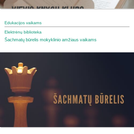
Edukacijos vaikams
Elektrėnų biblioteka
Šachmatų būrelis mokyklinio amžiaus vaikams