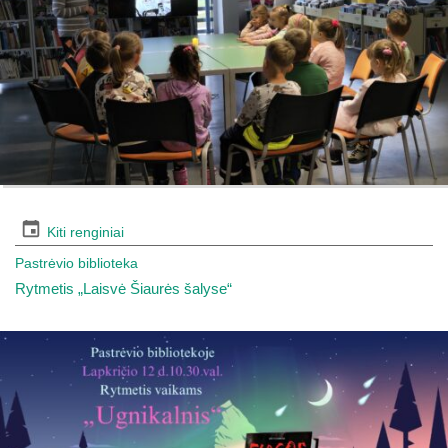
Kiti renginiai
Pastrėvio biblioteka
Rytmetis „Laisvė Šiaurės šalyse“