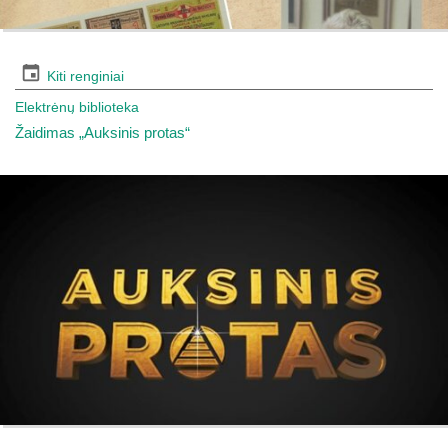
Kiti renginiai
Elektrėnų biblioteka
Žaidimas „Auksinis protas“