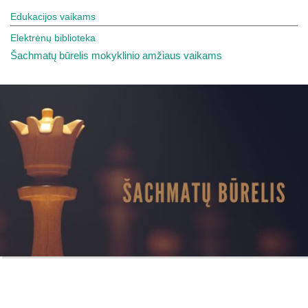
Edukacijos vaikams
Elektrėnų biblioteka
Šachmatų būrelis mokyklinio amžiaus vaikams