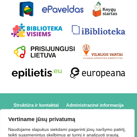
Struktūra ir kontaktai
Administracinė informacija
Teisinė informacija
Veiklos sritys
Mūsų projektai
Karjera
Partneriai
Nuorodos
Savanorystė
Vertiname jūsų privatumą
Prisijungti
Naudojame slapukus siekdami pagerinti jūsų naršymo patirtį,
teikti suasmenintus skelbimus ar turinį ir analizuoti srautą.
2026 © Elektrėnų savivaldybės viešoji biblioteka,