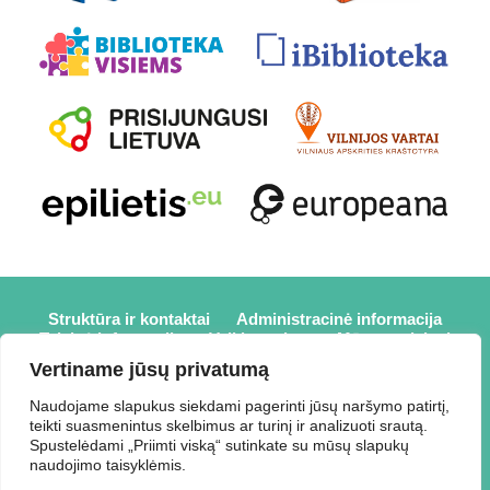
Struktūra ir kontaktai
Administracinė informacija
Teisinė informacija
Veiklos sritys
Mūsų projektai
Karjera
Partneriai
Nuorodos
Savanorystė
Vertiname jūsų privatumą
Prisijungti
Naudojame slapukus siekdami pagerinti jūsų naršymo patirtį,
teikti suasmenintus skelbimus ar turinį ir analizuoti srautą.
2026 © Elektrėnų savivaldybės viešoji biblioteka,
Spustelėdami „Priimti viską“ sutinkate su mūsų slapukų
Savivaldybės biudžetinė įstaiga, Draugystės g. 2, LT-26110
naudojimo taisyklėmis.
Elektrėnai, tel.: +370 648 80 788, el.p.: