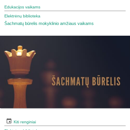
Edukacijos vaikams
Elektrėnų biblioteka
Šachmatų būrelis mokyklinio amžiaus vaikams
Kiti renginiai