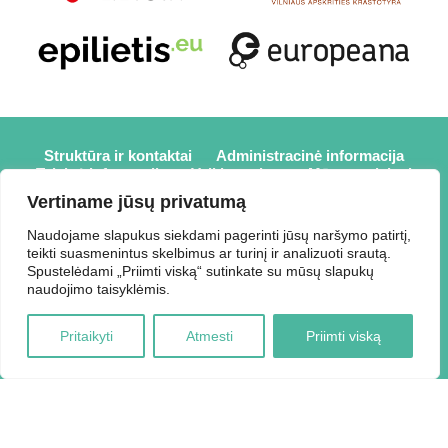
Struktūra ir kontaktai
Administracinė informacija
Teisinė informacija
Veiklos sritys
Mūsų projektai
Karjera
Partneriai
Nuorodos
Savanorystė
Vertiname jūsų privatumą
Prisijungti
Naudojame slapukus siekdami pagerinti jūsų naršymo patirtį,
teikti suasmenintus skelbimus ar turinį ir analizuoti srautą.
2026 © Elektrėnų savivaldybės viešoji biblioteka,
Spustelėdami „Priimti viską“ sutinkate su mūsų slapukų
Savivaldybės biudžetinė įstaiga, Draugystės g. 2, LT-26110
naudojimo taisyklėmis.
Elektrėnai, tel.: +370 648 80 788, el.p.:
Duomenys kaupiami ir saugomi Juridinių asmenų registre,
Pritaikyti
Atmesti
Priimti viską
kodas 188207697.