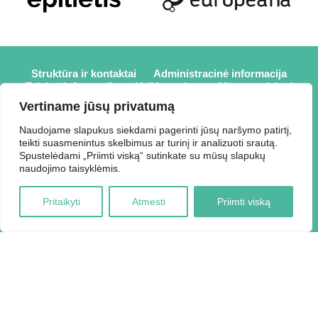
Struktūra ir kontaktai
Administracinė informacija
Teisinė informacija
Veiklos sritys
Mūsų projektai
Karjera
Partneriai
Nuorodos
Savanorystė
Vertiname jūsų privatumą
Prisijungti
Naudojame slapukus siekdami pagerinti jūsų naršymo patirtį,
teikti suasmenintus skelbimus ar turinį ir analizuoti srautą.
2026 © Elektrėnų savivaldybės viešoji biblioteka,
Spustelėdami „Priimti viską“ sutinkate su mūsų slapukų
Savivaldybės biudžetinė įstaiga, Draugystės g. 2, LT-26110
naudojimo taisyklėmis.
Elektrėnai, tel.: +370 648 80 788, el.p.:
Duomenys kaupiami ir saugomi Juridinių asmenų registre,
Pritaikyti
Atmesti
Priimti viską
kodas 188207697.