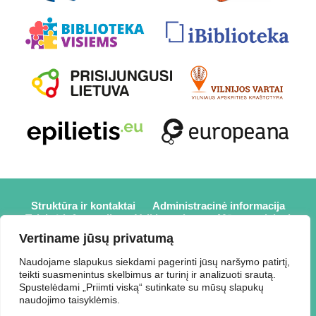
Struktūra ir kontaktai
Administracinė informacija
Teisinė informacija
Veiklos sritys
Mūsų projektai
Karjera
Partneriai
Nuorodos
Savanorystė
Vertiname jūsų privatumą
Prisijungti
Naudojame slapukus siekdami pagerinti jūsų naršymo patirtį,
teikti suasmenintus skelbimus ar turinį ir analizuoti srautą.
2026 © Elektrėnų savivaldybės viešoji biblioteka,
Spustelėdami „Priimti viską“ sutinkate su mūsų slapukų
Savivaldybės biudžetinė įstaiga, Draugystės g. 2, LT-26110
naudojimo taisyklėmis.
Elektrėnai, tel.: +370 648 80 788, el.p.: