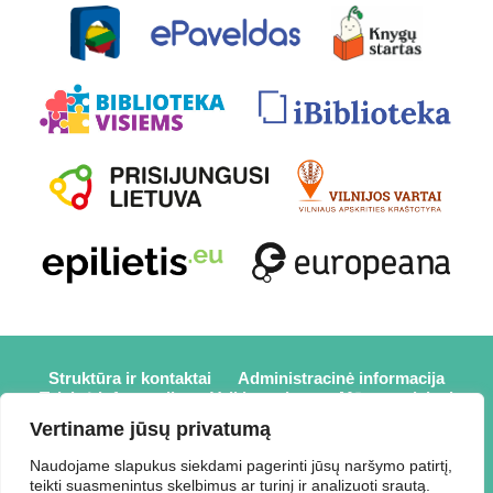
Struktūra ir kontaktai
Administracinė informacija
Teisinė informacija
Veiklos sritys
Mūsų projektai
Karjera
Partneriai
Nuorodos
Savanorystė
Vertiname jūsų privatumą
Prisijungti
Naudojame slapukus siekdami pagerinti jūsų naršymo patirtį,
teikti suasmenintus skelbimus ar turinį ir analizuoti srautą.
2026 © Elektrėnų savivaldybės viešoji biblioteka,