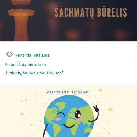
Renginiai vaikams
Pakalniškių biblioteka
„Lietuvių kalbos skambumas“