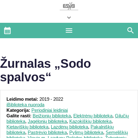
Žurnalas „Sodo
spalvos“
Leidimo metai:
2019 - 2022
iBiblioteka nuoroda
Kategorija:
Periodiniai leidiniai
Galite rasti:
Beižionių biblioteka
,
Elektrėnų biblioteka
,
Gilučių
biblioteka
,
Jagėlonių biblioteka
,
Kazokiškių biblioteka
,
Kietaviškių biblioteka
,
Lazdėnų biblioteka
,
Pakalniškių
biblioteka
,
Pastrėvio biblioteka
,
Pylimų biblioteka
,
Semeliškių
biblioteka
,
Vievio m. Lazdynų Pelėdos biblioteka
,
Žebertonių