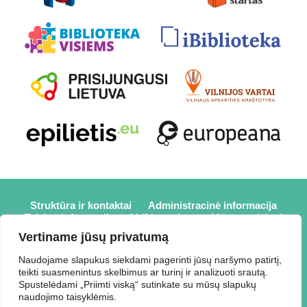
Struktūra ir kontaktai
Administracinė informacija
Teisinė informacija
Veiklos sritys
Mūsų projektai
Karjera
Partneriai
Nuorodos
Savanorystė
Vertiname jūsų privatumą
Prisijungti
Naudojame slapukus siekdami pagerinti jūsų naršymo patirtį,
teikti suasmenintus skelbimus ar turinį ir analizuoti srautą.
2026 © Elektrėnų savivaldybės viešoji biblioteka,
Spustelėdami „Priimti viską“ sutinkate su mūsų slapukų
Savivaldybės biudžetinė įstaiga, Draugystės g. 2, LT-26110
naudojimo taisyklėmis.
Elektrėnai, tel.: +370 648 80 788, el.p.: