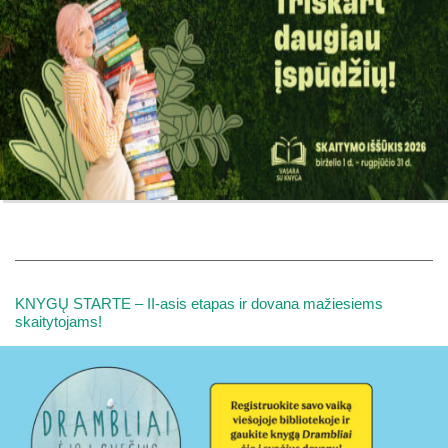
KNYGŲ STARTE – II-asis etapas ir dovana mažiesiems
skaitytojams!