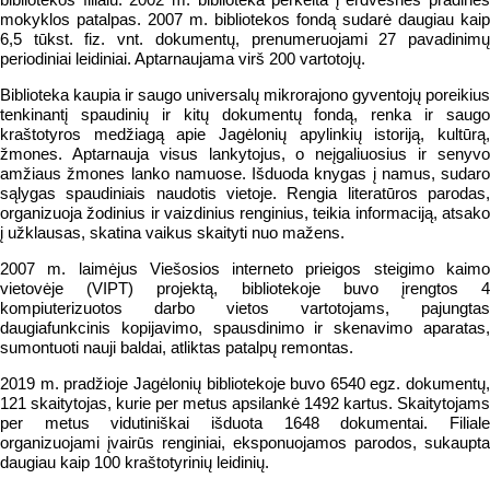
mokyklos patalpas. 2007 m. bibliotekos fondą sudarė daugiau kaip
6,5 tūkst. fiz. vnt. dokumentų, prenumeruojami 27 pavadinimų
periodiniai leidiniai. Aptarnaujama virš 200 vartotojų.
Biblioteka kaupia ir saugo universalų mikrorajono gyventojų poreikius
tenkinantį spaudinių ir kitų dokumentų fondą, renka ir saugo
kraštotyros medžiagą apie Jagėlonių apylinkių istoriją, kultūrą,
žmones. Aptarnauja visus lankytojus, o neįgaliuosius ir senyvo
amžiaus žmones lanko namuose. Išduoda knygas į namus, sudaro
sąlygas spaudiniais naudotis vietoje. Rengia literatūros parodas,
organizuoja žodinius ir vaizdinius renginius, teikia informaciją, atsako
į užklausas, skatina vaikus skaityti nuo mažens.
2007 m. laimėjus Viešosios interneto prieigos steigimo kaimo
vietovėje (VIPT) projektą, bibliotekoje buvo įrengtos 4
kompiuterizuotos darbo vietos vartotojams, pajungtas
daugiafunkcinis kopijavimo, spausdinimo ir skenavimo aparatas,
sumontuoti nauji baldai, atliktas patalpų remontas.
2019 m. pradžioje Jagėlonių bibliotekoje buvo 6540 egz. dokumentų,
121 skaitytojas, kurie per metus apsilankė 1492 kartus. Skaitytojams
per metus vidutiniškai išduota 1648 dokumentai. Filiale
organizuojami įvairūs renginiai, eksponuojamos parodos, sukaupta
daugiau kaip 100 kraštotyrinių leidinių.