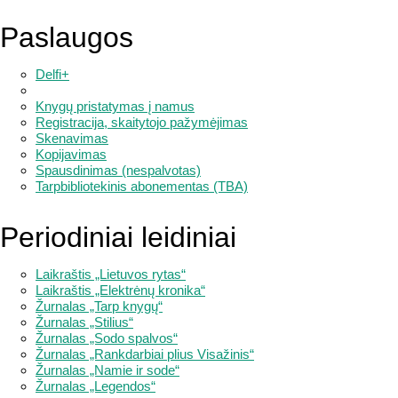
Paslaugos
Delfi+
Knygų pristatymas į namus
Registracija, skaitytojo pažymėjimas
Skenavimas
Kopijavimas
Spausdinimas (nespalvotas)
Tarpbibliotekinis abonementas (TBA)
Periodiniai leidiniai
Laikraštis „Lietuvos rytas“
Laikraštis „Elektrėnų kronika“
Žurnalas „Tarp knygų“
Žurnalas „Stilius“
Žurnalas „Sodo spalvos“
Žurnalas „Rankdarbiai plius Visažinis“
Žurnalas „Namie ir sode“
Žurnalas „Legendos“