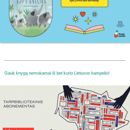
Gauk knygą nemokamai iš bet kurio Lietuvos kampelio!