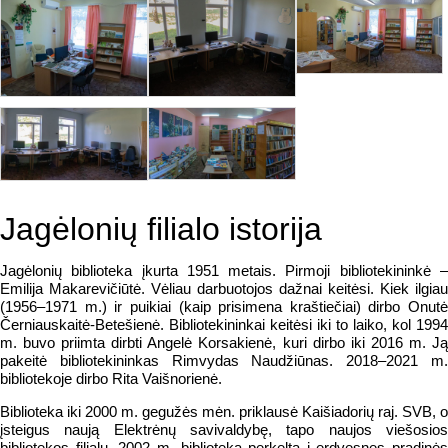
Jagėlonių filialo istorija
Jagėlonių biblioteka įkurta 1951 metais. Pirmoji bibliotekininkė –
Emilija Makarevičiūtė. Vėliau darbuotojos dažnai keitėsi. Kiek ilgiau
(1956–1971 m.) ir puikiai (kaip prisimena kraštiečiai) dirbo Onutė
Černiauskaitė-Betešienė. Bibliotekininkai keitėsi iki to laiko, kol 1994
m. buvo priimta dirbti Angelė Korsakienė, kuri dirbo iki 2016 m. Ją
pakeitė bibliotekininkas Rimvydas Naudžiūnas. 2018–2021 m.
bibliotekoje dirbo Rita Vaišnorienė.
Biblioteka iki 2000 m. gegužės mėn. priklausė Kaišiadorių raj. SVB, o
įsteigus naują Elektrėnų savivaldybę, tapo naujos viešosios
bibliotekos filialu. 2002 m. biblioteka perkelta į erdvesnes pradinės