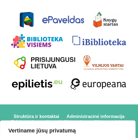
Struktūra ir kontaktai
Administracinė informacija
Teisinė informacija
Veiklos sritys
Mūsų projektai
Karjera
Partneriai
Nuorodos
Savanorystė
Vertiname jūsų privatumą
Prisijungti