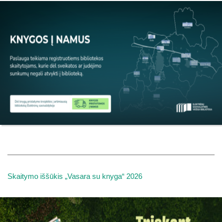
Skaitymo iššūkis „Vasara su knyga“ 2026