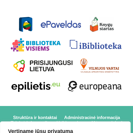
Struktūra ir kontaktai
Administracinė informacija
Teisinė informacija
Veiklos sritys
Mūsų projektai
Karjera
Partneriai
Nuorodos
Savanorystė
Vertiname jūsų privatumą