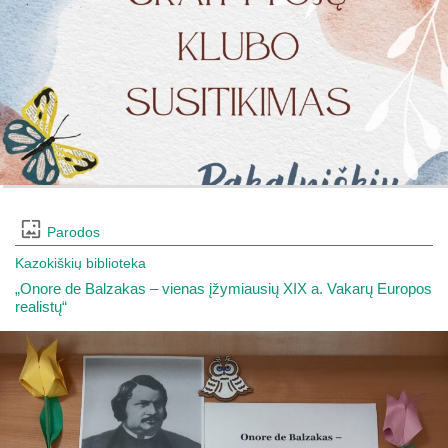
Parodos
Kazokiškių biblioteka
„Onore de Balzakas – vienas įžymiausių XIX a. Vakarų Europos
realistų“