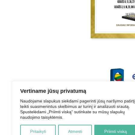
Vertiname jūsų privatumą
Naudojame slapukus siekdami pagerinti jūsų naršymo patirtį
teikti suasmenintus skelbimus ar turinį ir analizuoti srautą.
Spustelėdami „Priimti viską“ sutinkate su mūsų slapukų
naudojimo taisyklėmis.
Struktūra ir 
Pritaikyti
Atmesti
Priimti viską