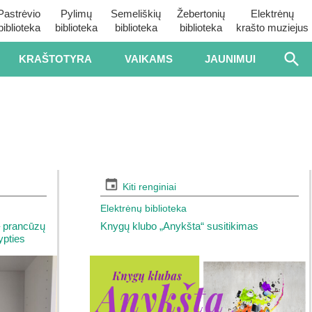
Pastrėvio
Pylimų
Semeliškių
Žebertonių
Elektrėnų
biblioteka
biblioteka
biblioteka
biblioteka
krašto muziejus
KRAŠTOTYRA
VAIKAMS
JAUNIMUI
Kiti renginiai
Elektrėnų biblioteka
– prancūzų
Knygų klubo „Anykšta“ susitikimas
ypties