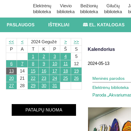
Elektrėnų
Vievio
Beižionių
Gilučių
J
biblioteka
biblioteka
biblioteka
biblioteka
b
PASLAUGOS
IŠTEKLIAI
🕮 EL. KATALOGAS
<<
<
2024 Gegužė
>
>>
P
A
T
K
P
Š
S
Kalendorius
1
2
3
4
5
2024-05-13
6
7
8
9
10
11
12
13
14
15
16
17
18
19
20
21
22
23
24
25
26
Meninės parodos
27
28
29
30
31
Elektrėnų biblioteka
Paroda „Akvariuma
PATALPŲ NUOMA