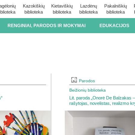
agėlonių
Kazokiškių
Kietaviškių
Lazdėnų
Pakalniškių
iblioteka
biblioteka
biblioteka
biblioteka
biblioteka
RENGINIAI, PARODOS IR MOKYMAI
EDUKACIJOS
Parodos
Beižionių biblioteka
s“
Lit. paroda „Onorė De Balzakas 
rašytojas, novelistas, realizmo kr
pradininkas“