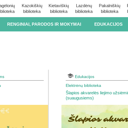
agėlonių
Kazokiškių
Kietaviškių
Lazdėnų
Pakalniškių
iblioteka
biblioteka
biblioteka
biblioteka
biblioteka
RENGINIAI, PARODOS IR MOKYMAI
EDUKACIJOS
ams
Edukacijos
a
Elektrėnų biblioteka
Šlapios akvarelės liejimo užsiėm
(suaugusiems)