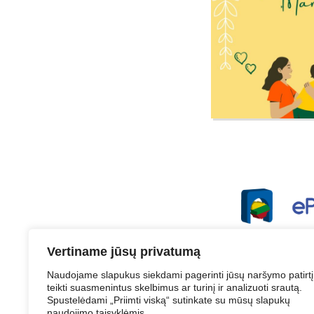
Vertiname jūsų privatumą
Naudojame slapukus siekdami pagerinti jūsų naršymo patirtį
teikti suasmenintus skelbimus ar turinį ir analizuoti srautą.
Spustelėdami „Priimti viską“ sutinkate su mūsų slapukų
Struktūra ir 
naudojimo taisyklėmis.