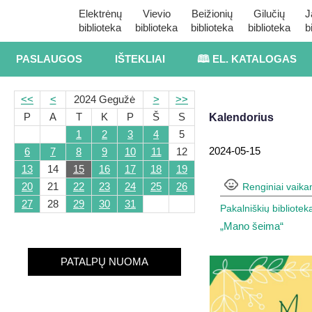
Elektrėnų
Vievio
Beižionių
Gilučių
J
biblioteka
biblioteka
biblioteka
biblioteka
b
PASLAUGOS
IŠTEKLIAI
🕮 EL. KATALOGAS
<<
<
2024 Gegužė
>
>>
P
A
T
K
P
Š
S
Kalendorius
1
2
3
4
5
2024-05-15
6
7
8
9
10
11
12
13
14
15
16
17
18
19
20
21
22
23
24
25
26
Renginiai vaik
27
28
29
30
31
Pakalniškių bibliotek
„Mano šeima“
PATALPŲ NUOMA