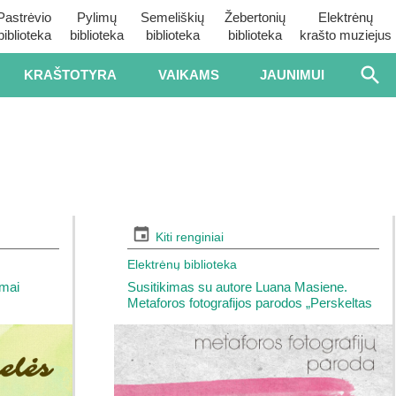
Pastrėvio
Pylimų
Semeliškių
Žebertonių
Elektrėnų
biblioteka
biblioteka
biblioteka
biblioteka
krašto muziejus
KRAŠTOTYRA
VAIKAMS
JAUNIMUI
Kiti renginiai
Elektrėnų biblioteka
imai
Susitikimas su autore Luana Masiene.
Metaforos fotografijos parodos „Perskeltas
pasaulis” pristatymas.