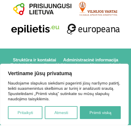
Struktūra ir kontaktai
Administracinė informacija
Teisinė informacija
Veiklos sritys
Mūsų projektai
Karjera
Partneriai
Nuorodos
Savanorystė
Vertiname jūsų privatumą
Prisijungti
Naudojame slapukus siekdami pagerinti jūsų naršymo patirtį,
teikti suasmenintus skelbimus ar turinį ir analizuoti srautą.
2026 © Elektrėnų savivaldybės viešoji biblioteka,
Spustelėdami „Priimti viską“ sutinkate su mūsų slapukų
Savivaldybės biudžetinė įstaiga, Draugystės g. 2, LT-26110
naudojimo taisyklėmis.
Elektrėnai, tel.: +370 648 80 788, el.p.:
Duomenys kaupiami ir saugomi Juridinių asmenų registre,
Pritaikyti
Atmesti
Priimti viską
kodas 188207697.