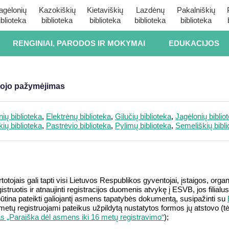
agėlonių
Kazokiškių
Kietaviškių
Lazdėnų
Pakalniškių
iblioteka
biblioteka
biblioteka
biblioteka
biblioteka
RENGINIAI, PARODOS IR MOKYMAI
EDUKACIJOS
ytojo pažymėjimas
nių biblioteka
,
Elektrėnų biblioteka
,
Gilučių biblioteka
,
Jagėlonių biblio
ių biblioteka
,
Pastrėvio biblioteka
,
Pylimų biblioteka
,
Semeliškių bibli
totojais gali tapti visi Lietuvos Respublikos gyventojai, įstaigos, organi
egistruotis ir atnaujinti registracijos duomenis atvykę į ESVB, jos filialu
būtina pateikti galiojantį asmens tapatybės dokumentą, susipažinti su
tų registruojami pateikus užpildytą nustatytos formos jų atstovo (tėvo
das „Paraiška dėl asmens iki 16 metų registravimo“
);