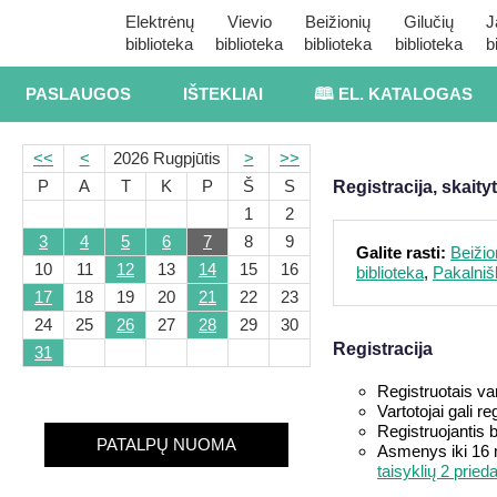
Elektrėnų
Vievio
Beižionių
Gilučių
J
biblioteka
biblioteka
biblioteka
biblioteka
b
PASLAUGOS
IŠTEKLIAI
🕮 EL. KATALOGAS
<<
<
2026 Rugpjūtis
>
>>
P
A
T
K
P
Š
S
Registracija, skait
1
2
3
4
5
6
7
8
9
Galite rasti:
Beižio
10
11
12
13
14
15
16
biblioteka
,
Pakalnišk
17
18
19
20
21
22
23
24
25
26
27
28
29
30
Registracija
31
Registruotais var
Vartotojai gali r
Registruojantis 
PATALPŲ NUOMA
Asmenys iki 16 me
taisyklių 2 prie