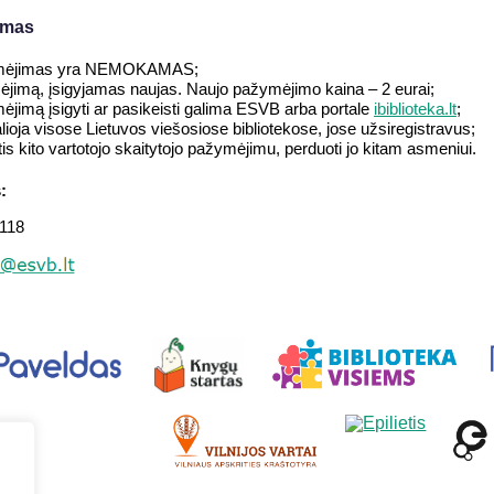
imas
žymėjimas yra NEMOKAMAS;
jimą, įsigyjamas naujas. Naujo pažymėjimo kaina – 2 eurai;
ėjimą įsigyti ar pasikeisti galima ESVB arba portale
ibiblioteka.lt
;
oja visose Lietuvos viešosiose bibliotekose, jose užsiregistravus;
s kito vartotojo skaitytojo pažymėjimu, perduoti jo kitam asmeniui.
:
 118