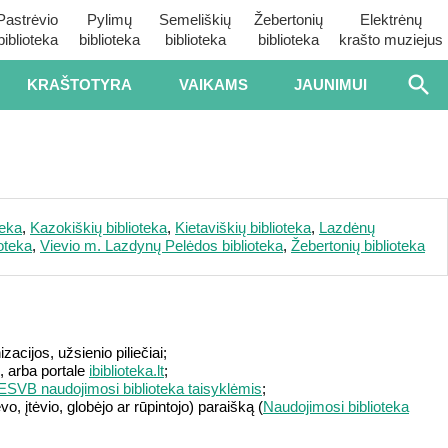
Pastrėvio
Pylimų
Semeliškių
Žebertonių
Elektrėnų
biblioteka
biblioteka
biblioteka
biblioteka
krašto muziejus
KRAŠTOTYRA
VAIKAMS
JAUNIMUI
teka
,
Kazokiškių biblioteka
,
Kietaviškių biblioteka
,
Lazdėnų
oteka
,
Vievio m. Lazdynų Pelėdos biblioteka
,
Žebertonių biblioteka
zacijos, užsienio piliečiai;
s, arba portale
ibiblioteka.lt
;
ESVB naudojimosi biblioteka taisyklėmis
;
, įtėvio, globėjo ar rūpintojo) paraišką (
Naudojimosi biblioteka