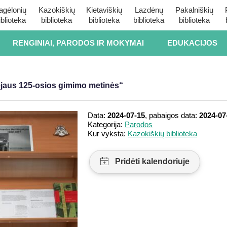
agėlonių
Kazokiškių
Kietaviškių
Lazdėnų
Pakalniškių
iblioteka
biblioteka
biblioteka
biblioteka
biblioteka
RENGINIAI, PARODOS IR MOKYMAI
EDUKACIJOS
jaus 125-osios gimimo metinės“
Data:
2024-07-15
, pabaigos data:
2024-07
Kategorija:
Parodos
Kur vyksta:
Kazokiškių biblioteka