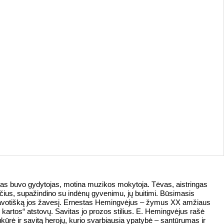
s buvo gydytojas, motina muzikos mokytoja. Tėvas, aistringas
čius, supažindino su indėnų gyvenimu, jų buitimi. Būsimasis
savotišką jos žavesį. Ernestas Hemingvėjus – žymus XX amžiaus
 kartos“ atstovų. Savitas jo prozos stilius. E. Hemingvėjus rašė
sukūrė ir savitą herojų, kurio svarbiausia ypatybė – santūrumas ir