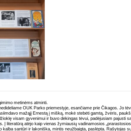
gimimo metinėms atminti.
edideliame OUK Parko priemestyje, esančiame prie Čikagos. Jo tėva
siimdavo mažąjį Ernestą į mišką, mokė stebėti gamtą, žvėris, paukš
ioklę visam gyvenimui ir buvo dėkingas tėvui, padėjusiam pajusti 
s. Į literatūrą atėjo kaip vienas žymiausių vadinamosios „prarastosios
, jo kalba santūri ir lakoniška, mintis neužbaigta, paslėpta. Rašytojas 