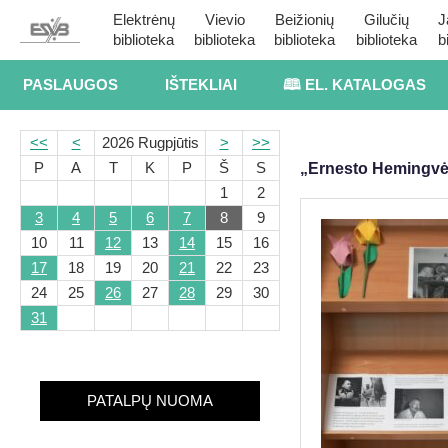
Elektrėnų
Vievio
Beižionių
Gilučių
J
biblioteka
biblioteka
biblioteka
biblioteka
b
PASLAUGOS
IŠTEKLIAI
🕮 EL. KATALOGAS
<<
<
2026 Rugpjūtis
>
>>
P
A
T
K
P
Š
S
„Ernesto Hemingvė
1
2
3
4
5
6
7
8
9
10
11
12
13
14
15
16
17
18
19
20
21
22
23
24
25
26
27
28
29
30
31
PATALPŲ NUOMA