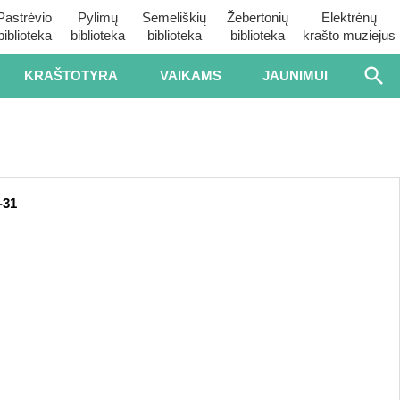
Pastrėvio
Pylimų
Semeliškių
Žebertonių
Elektrėnų
biblioteka
biblioteka
biblioteka
biblioteka
krašto muziejus
KRAŠTOTYRA
VAIKAMS
JAUNIMUI
-31