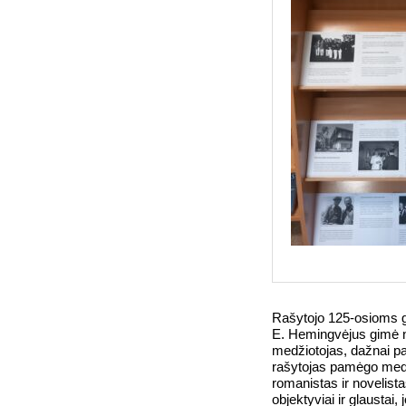
Rašytojo 125-osioms 
E. Hemingvėjus gimė n
medžiotojas, dažnai pa
rašytojas pamėgo medž
romanistas ir novelista
objektyviai ir glaustai