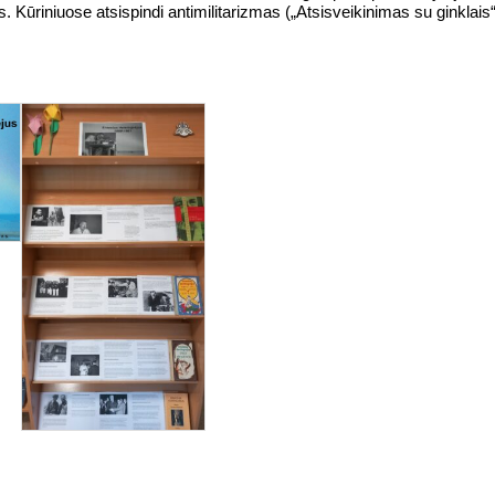
s. Kūriniuose atsispindi antimilitarizmas („Atsisveikinimas su ginkla