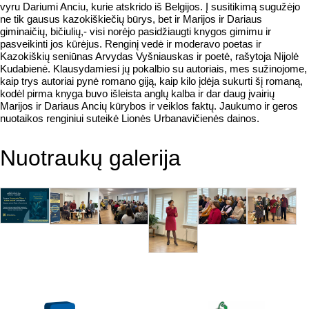
vyru Dariumi Anciu, kurie atskrido iš Belgijos. Į susitikimą sugužėjo
ne tik gausus kazokiškiečių būrys, bet ir Marijos ir Dariaus
giminaičių, bičiulių,- visi norėjo pasidžiaugti knygos gimimu ir
pasveikinti jos kūrėjus. Renginį vedė ir moderavo poetas ir
Kazokiškių seniūnas Arvydas Vyšniauskas ir poetė, rašytoja Nijolė
Kudabienė. Klausydamiesi jų pokalbio su autoriais, mes sužinojome,
kaip trys autoriai pynė romano giją, kaip kilo įdėja sukurti šį romaną,
kodėl pirma knyga buvo išleista anglų kalba ir dar daug įvairių
Marijos ir Dariaus Ancių kūrybos ir veiklos faktų. Jaukumo ir geros
nuotaikos renginiui suteikė Lionės Urbanavičienės dainos.
Nuotraukų galerija