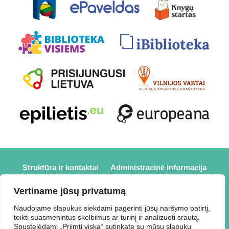
Struktūra ir kontaktai
Administracinė informacija
Teisinė informacija
Veiklos sritys
Mūsų projektai
Karjera
Partneriai
Nuorodos
Savanorystė
Vertiname jūsų privatumą
Prisijungti
Naudojame slapukus siekdami pagerinti jūsų naršymo patirtį,
teikti suasmenintus skelbimus ar turinį ir analizuoti srautą.
2026 © Elektrėnų savivaldybės viešoji biblioteka,
Spustelėdami „Priimti viską“ sutinkate su mūsų slapukų