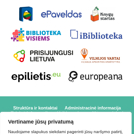
Struktūra ir kontaktai
Administracinė informacija
Teisinė informacija
Veiklos sritys
Mūsų projektai
Karjera
Partneriai
Nuorodos
Savanorystė
Vertiname jūsų privatumą
Prisijungti
Naudojame slapukus siekdami pagerinti jūsų naršymo patirtį,