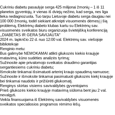
Cukriniu diabetu pasaulyje serga 425 milijonai žmonių – 1 iš 11
planetos gyventojų, ir vienas iš dviejų nežino, kad serga, nes liga
lieka nediagnozuota. Tuo tarpu Lietuvoje diabetu serga daugiau nei
100 000 žmonių, todėl siekiant atkreipti visuomenės dėmesį į šią
problemą, Elektrėnų diabeto klubas kartu su Elektrėnų sav.
visuomenės sveikatos biuru organizuoja švietėjišką konferenciją
,,DIABETAS IR GERA SAVIJAUTA”
2024 m. lapkričio 22 d. nuo 12:00 val. Elektrėnų sav. viešojoje
bibliotekoje
Renginio metu:
Bus galimybė NEMOKAMAI atlikti gliukozės kiekio kraujyje
matavimą, kūno sudėties analizės tyrimą;
Sužinosite apie privalomojo sveikatos draudimo garantijas
sergantiesiems cukriniu diabetu;
Išmoksite tinkamai išsimatuoti arterinį kraujo spaudimą namuose;
Sužinosite ir išmoksite tinkamai pasimatuoti gliukozės kiekį kraujyje
bei tinkamai naudotis ir prižiūrėti gliukomatį.
Renginys skirtas visiems savivaldybės gyventojams
Prieš gliukozės kiekio kraujyje matavimą siūloma bent jau 2 val.
nevalgyti.
Veikla finansuojama iš Elektrėnų savivaldybės visuomenės
sveikatos specialiosios programos rėmimo lėšų.