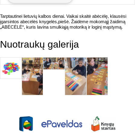
Tarptautinei lietuvių kalbos dienai. Vaikai skaitė abėcėlę, klausėsi
įgarsintos abecėlės knygelės,piešė. Žaidėme mokomąjį žaidimą
„ABĖCĖLĖ“, kuris lavina smulkiąją motoriką ir loginį mąstymą.
Nuotraukų galerija