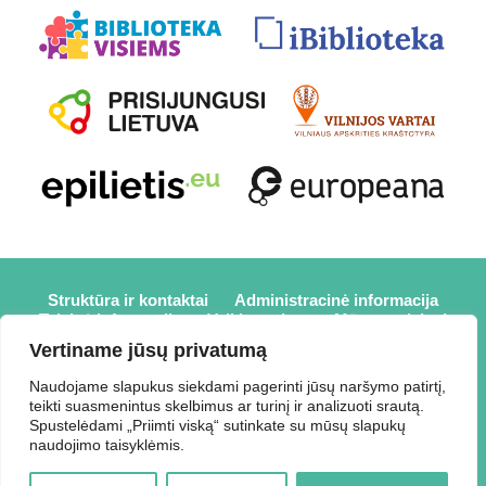
Struktūra ir kontaktai
Administracinė informacija
Teisinė informacija
Veiklos sritys
Mūsų projektai
Karjera
Partneriai
Nuorodos
Savanorystė
Vertiname jūsų privatumą
Prisijungti
Naudojame slapukus siekdami pagerinti jūsų naršymo patirtį,
teikti suasmenintus skelbimus ar turinį ir analizuoti srautą.
2026 © Elektrėnų savivaldybės viešoji biblioteka,
Spustelėdami „Priimti viską“ sutinkate su mūsų slapukų
Savivaldybės biudžetinė įstaiga, Draugystės g. 2, LT-26110
naudojimo taisyklėmis.
Elektrėnai, tel.: +370 648 80 788, el.p.:
Duomenys kaupiami ir saugomi Juridinių asmenų registre,