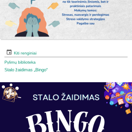
Kiti renginiai
Pylimų biblioteka
Stalo žaidimas „Bingo“