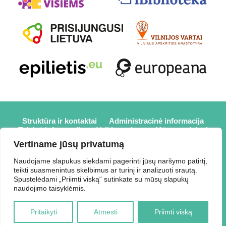
Struktūra ir kontaktai
Administracinė informacija
Teisinė informacija
Veiklos sritys
Mūsų projektai
Karjera
Partneriai
Nuorodos
Savanorystė
Vertiname jūsų privatumą
Prisijungti
Naudojame slapukus siekdami pagerinti jūsų naršymo patirtį,
teikti suasmenintus skelbimus ar turinį ir analizuoti srautą.
2026 © Elektrėnų savivaldybės viešoji biblioteka,
Spustelėdami „Priimti viską“ sutinkate su mūsų slapukų
Savivaldybės biudžetinė įstaiga, Draugystės g. 2, LT-26110
naudojimo taisyklėmis.
Elektrėnai, tel.: +370 648 80 788, el.p.:
Duomenys kaupiami ir saugomi Juridinių asmenų registre,
Pritaikyti
Atmesti
Priimti viską
kodas 188207697.