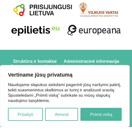
Struktūra ir kontaktai
Administracinė informacija
Teisinė informacija
Veiklos sritys
Mūsų projektai
Karjera
Partneriai
Nuorodos
Savanorystė
Vertiname jūsų privatumą
Prisijungti
Naudojame slapukus siekdami pagerinti jūsų naršymo patirtį,
teikti suasmenintus skelbimus ar turinį ir analizuoti srautą.
2026 © Elektrėnų savivaldybės viešoji biblioteka,
Spustelėdami „Priimti viską“ sutinkate su mūsų slapukų
Savivaldybės biudžetinė įstaiga, Draugystės g. 2, LT-26110
naudojimo taisyklėmis.
Elektrėnai, tel.: +370 648 80 788, el.p.:
Duomenys kaupiami ir saugomi Juridinių asmenų registre,
Pritaikyti
Atmesti
Priimti viską
kodas 188207697.