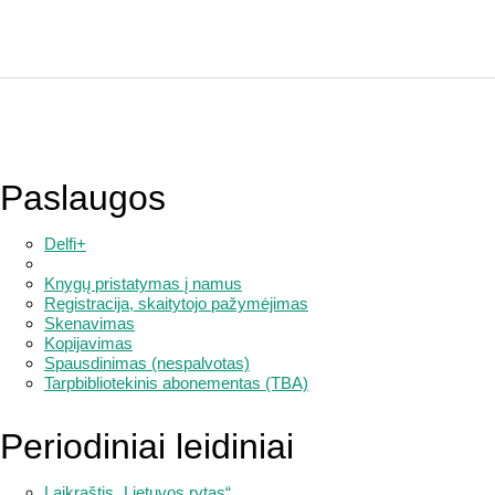
Paslaugos
Delfi+
Knygų pristatymas į namus
Registracija, skaitytojo pažymėjimas
Skenavimas
Kopijavimas
Spausdinimas (nespalvotas)
Tarpbibliotekinis abonementas (TBA)
Periodiniai leidiniai
Laikraštis „Lietuvos rytas“