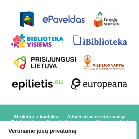
Struktūra ir kontaktai
Administracinė informacija
Teisinė informacija
Veiklos sritys
Mūsų projektai
Karjera
Partneriai
Nuorodos
Savanorystė
Vertiname jūsų privatumą
Prisijungti