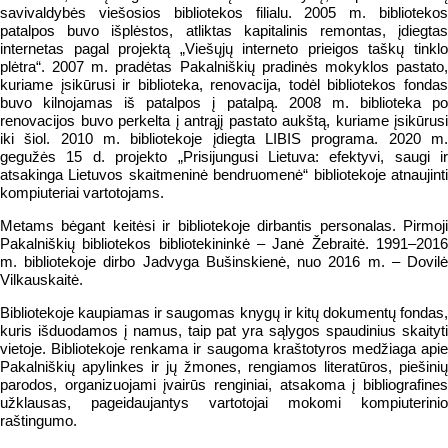
savivaldybės viešosios bibliotekos filialu. 2005 m. bibliotekos
patalpos buvo išplėstos, atliktas kapitalinis remontas, įdiegtas
internetas pagal projektą „Viešųjų interneto prieigos taškų tinklo
plėtra“. 2007 m. pradėtas Pakalniškių pradinės mokyklos pastato,
kuriame įsikūrusi ir biblioteka, renovacija, todėl bibliotekos fondas
buvo kilnojamas iš patalpos į patalpą. 2008 m. biblioteka po
renovacijos buvo perkelta į antrąjį pastato aukštą, kuriame įsikūrusi
iki šiol. 2010 m. bibliotekoje įdiegta LIBIS programa. 2020 m.
gegužės 15 d. projekto „Prisijungusi Lietuva: efektyvi, saugi ir
atsakinga Lietuvos skaitmeninė bendruomenė“ bibliotekoje atnaujinti
kompiuteriai vartotojams.
Metams bėgant keitėsi ir bibliotekoje dirbantis personalas. Pirmoji
Pakalniškių bibliotekos bibliotekininkė – Janė Žebraitė. 1991–2016
m. bibliotekoje dirbo Jadvyga Bušinskienė, nuo 2016 m. – Dovilė
Vilkauskaitė.
Bibliotekoje kaupiamas ir saugomas knygų ir kitų dokumentų fondas,
kuris išduodamos į namus, taip pat yra sąlygos spaudinius skaityti
vietoje. Bibliotekoje renkama ir saugoma kraštotyros medžiaga apie
Pakalniškių apylinkes ir jų žmones, rengiamos literatūros, piešinių
parodos, organizuojami įvairūs renginiai, atsakoma į bibliografines
užklausas, pageidaujantys vartotojai mokomi kompiuterinio
raštingumo.