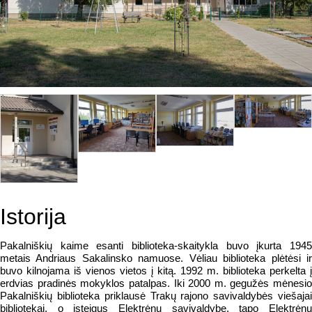
Istorija
Pakalniškių kaime esanti biblioteka-skaitykla buvo įkurta 1945
metais Andriaus Sakalinsko namuose. Vėliau biblioteka plėtėsi ir
buvo kilnojama iš vienos vietos į kitą. 1992 m. biblioteka perkelta į
erdvias pradinės mokyklos patalpas. Iki 2000 m. gegužės mėnesio
Pakalniškių biblioteka priklausė Trakų rajono savivaldybės viešajai
bibliotekai, o įsteigus Elektrėnų savivaldybę, tapo Elektrėnų