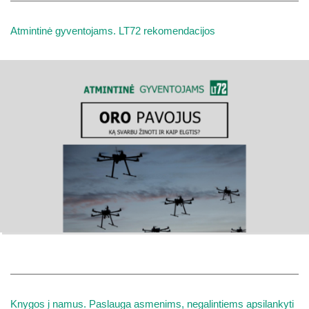
Atmintinė gyventojams. LT72 rekomendacijos
Knygos į namus. Paslauga asmenims, negalintiems apsilankyti