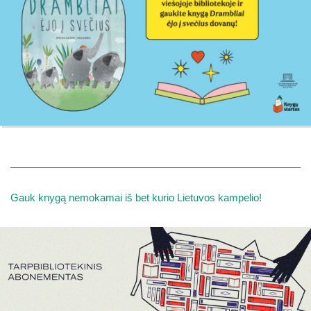
Gauk knygą nemokamai iš bet kurio Lietuvos kampelio!