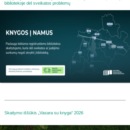
bibliotekoje dėl sveikatos problemų
Skaitymo iššūkis „Vasara su knyga“ 2026