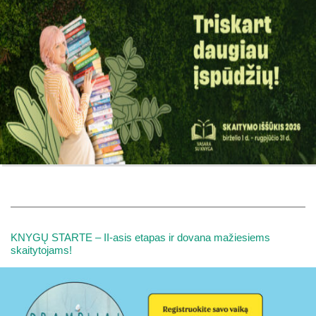
KNYGŲ STARTE – II-asis etapas ir dovana mažiesiems
skaitytojams!