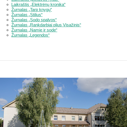
Laikraštis „Elektrėnų kronika“
Žurnalas „Tarp knygų“
Žurnalas „Stilius“
Žurnalas „Sodo spalvos“
Žurnalas „Rankdarbiai plius Visažinis“
Žurnalas „Namie ir sode“
Žurnalas „Legendos“