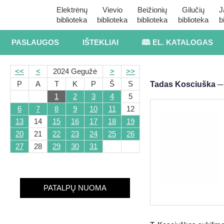
Elektrėnų
Vievio
Beižionių
Gilučių
J
biblioteka
biblioteka
biblioteka
biblioteka
b
PASLAUGOS
IŠTEKLIAI
🕮 EL. KATALOGAS
<<
<
2024 Gegužė
>
>>
P
A
T
K
P
Š
S
Tadas Kosciuška ─ s
1
2
3
4
5
6
7
8
9
10
11
12
13
14
15
16
17
18
19
20
21
22
23
24
25
26
27
28
29
30
31
PATALPŲ NUOMA