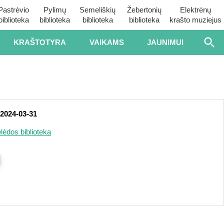
Pastrėvio
Pylimų
Semeliškių
Žebertonių
Elektrėnų
biblioteka
biblioteka
biblioteka
biblioteka
krašto muziejus
KRAŠTOTYRA
VAIKAMS
JAUNIMUI
2024-03-31
lėdos biblioteka