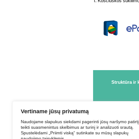
T. Kosciuškos sukili
Struktūra ir 
2026 © Elektrėnų
Vertiname jūsų privatumą
Naudojame slapukus siekdami pagerinti jūsų naršymo patirtį
teikti suasmenintus skelbimus ar turinį ir analizuoti srautą.
Spustelėdami „Priimti viską“ sutinkate su mūsų slapukų
naudojimo taisyklėmis.