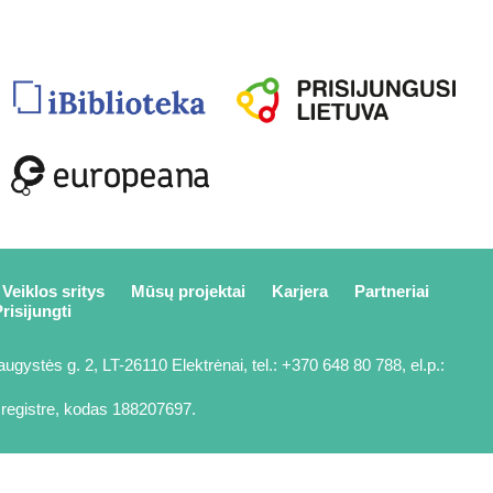
Veiklos sritys
Mūsų projektai
Karjera
Partneriai
risijungti
ugystės g. 2, LT-26110 Elektrėnai, tel.: +370 648 80 788, el.p.:
registre, kodas 188207697.