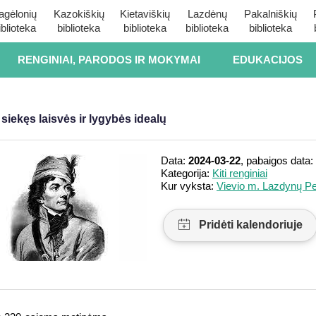
agėlonių
Kazokiškių
Kietaviškių
Lazdėnų
Pakalniškių
iblioteka
biblioteka
biblioteka
biblioteka
biblioteka
RENGINIAI, PARODOS IR MOKYMAI
EDUKACIJOS
iekęs laisvės ir lygybės idealų
Data:
2024-03-22
, pabaigos data:
Kategorija:
Kiti renginiai
Kur vyksta:
Vievio m. Lazdynų Pe