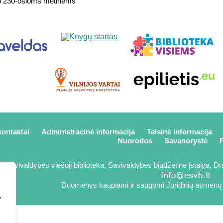
mo 230-osioms metinėms
kontaktai
Administracinė informacija
Teisinė informacija
Nuorodos
Savanorystė
P
 savivaldybės viešoji biblioteka, Savivaldybės biudžetinė įstaiga, Dra
Duomenys kaupiami ir saugomi Juridinių asmenų 
,