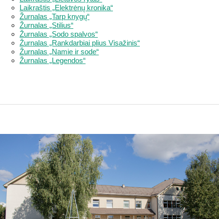
Laikraštis „Elektrėnų kronika“
Žurnalas „Tarp knygų“
Žurnalas „Stilius“
Žurnalas „Sodo spalvos“
Žurnalas „Rankdarbiai plius Visažinis“
Žurnalas „Namie ir sode“
Žurnalas „Legendos“