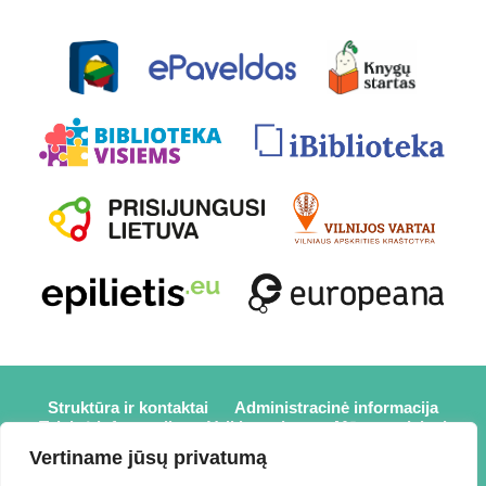
Struktūra ir kontaktai
Administracinė informacija
Teisinė informacija
Veiklos sritys
Mūsų projektai
Karjera
Partneriai
Nuorodos
Savanorystė
Vertiname jūsų privatumą
Prisijungti