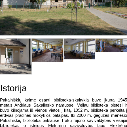
Istorija
Pakalniškių kaime esanti biblioteka-skaitykla buvo įkurta 1945
metais Andriaus Sakalinsko namuose. Vėliau biblioteka plėtėsi ir
buvo kilnojama iš vienos vietos į kitą. 1992 m. biblioteka perkelta į
erdvias pradinės mokyklos patalpas. Iki 2000 m. gegužės mėnesio
Pakalniškių biblioteka priklausė Trakų rajono savivaldybės viešajai
bibliotekai, o įsteigus Elektrėnų savivaldybę, tapo Elektrėnų