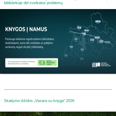
bibliotekoje dėl sveikatos problemų
Skaitymo iššūkis „Vasara su knyga“ 2026