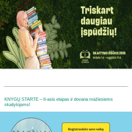
KNYGŲ STARTE – II-asis etapas ir dovana mažiesiems
skaitytojams!