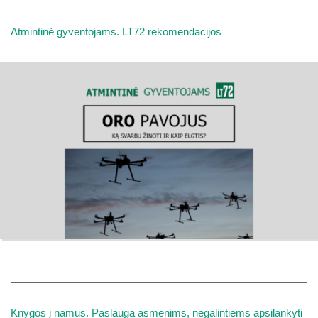
Atmintinė gyventojams. LT72 rekomendacijos
Knygos į namus. Paslauga asmenims, negalintiems apsilankyti