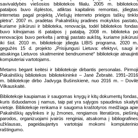
savivaldybės viešosios bibliotekos filialu. 2005 m. bibliotekos
patalpos buvo išplėstos, atliktas kapitalinis remontas, įdiegtas
internetas pagal projektą „Viešųjų interneto prieigos taškų tinklo
plėtra“. 2007 m. pradėtas Pakalniškių pradinės mokyklos pastato,
kuriame įsikūrusi ir biblioteka, renovacija, todėl bibliotekos fondas
buvo kilnojamas iš patalpos į patalpą. 2008 m. biblioteka po
renovacijos buvo perkelta į antrąjį pastato aukštą, kuriame įsikūrusi
iki šiol. 2010 m. bibliotekoje įdiegta LIBIS programa. 2020 m.
gegužės 15 d. projekto „Prisijungusi Lietuva: efektyvi, saugi ir
atsakinga Lietuvos skaitmeninė bendruomenė“ bibliotekoje atnaujinti
kompiuteriai vartotojams.
Metams bėgant keitėsi ir bibliotekoje dirbantis personalas. Pirmoji
Pakalniškių bibliotekos bibliotekininkė – Janė Žebraitė. 1991–2016
m. bibliotekoje dirbo Jadvyga Bušinskienė, nuo 2016 m. – Dovilė
Vilkauskaitė.
Bibliotekoje kaupiamas ir saugomas knygų ir kitų dokumentų fondas,
kuris išduodamos į namus, taip pat yra sąlygos spaudinius skaityti
vietoje. Bibliotekoje renkama ir saugoma kraštotyros medžiaga apie
Pakalniškių apylinkes ir jų žmones, rengiamos literatūros, piešinių
parodos, organizuojami įvairūs renginiai, atsakoma į bibliografines
užklausas, pageidaujantys vartotojai mokomi kompiuterinio
raštingumo.