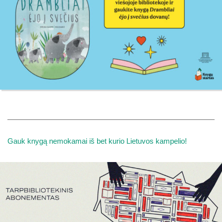
Gauk knygą nemokamai iš bet kurio Lietuvos kampelio!