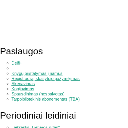
Paslaugos
Delfi+
Knygų pristatymas į namus
Registracija, skaitytojo pažymėjimas
Skenavimas
Kopijavimas
Spausdinimas (nespalvotas)
Tarpbibliotekinis abonementas (TBA)
Periodiniai leidiniai
Laikraštis „Lietuvos rytas“