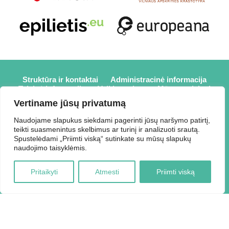
Struktūra ir kontaktai
Administracinė informacija
Teisinė informacija
Veiklos sritys
Mūsų projektai
Karjera
Partneriai
Nuorodos
Savanorystė
Vertiname jūsų privatumą
Prisijungti
Naudojame slapukus siekdami pagerinti jūsų naršymo patirtį,
teikti suasmenintus skelbimus ar turinį ir analizuoti srautą.
2026 © Elektrėnų savivaldybės viešoji biblioteka,
Spustelėdami „Priimti viską“ sutinkate su mūsų slapukų
Savivaldybės biudžetinė įstaiga, Draugystės g. 2, LT-26110
naudojimo taisyklėmis.
Elektrėnai, tel.: +370 648 80 788, el.p.:
Duomenys kaupiami ir saugomi Juridinių asmenų registre,
Pritaikyti
Atmesti
Priimti viską
kodas 188207697.