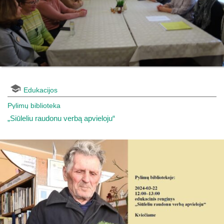
Edukacijos
Pylimų biblioteka
„Siūleliu raudonu verbą apvieloju“