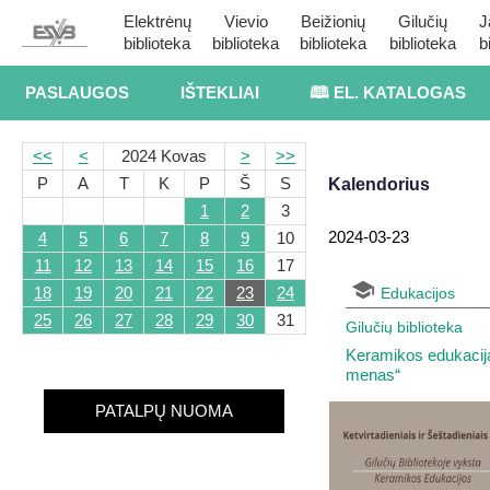
Elektrėnų
Vievio
Beižionių
Gilučių
J
biblioteka
biblioteka
biblioteka
biblioteka
b
PASLAUGOS
IŠTEKLIAI
🕮 EL. KATALOGAS
<<
<
2024 Kovas
>
>>
P
A
T
K
P
Š
S
Kalendorius
1
2
3
2024-03-23
4
5
6
7
8
9
10
11
12
13
14
15
16
17
18
19
20
21
22
23
24
Edukacijos
25
26
27
28
29
30
31
Gilučių biblioteka
Keramikos edukacij
menas“
PATALPŲ NUOMA