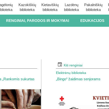
agėlonių
Kazokiškių
Kietaviškių
Lazdėnų
Pakalniškių
iblioteka
biblioteka
biblioteka
biblioteka
biblioteka
RENGINIAI, PARODOS IR MOKYMAI
EDUKACIJOS
Kiti renginiai
Elektrėnų biblioteka
a „Rankomis sukurtas
„Bingo“ žaidimas senjorams