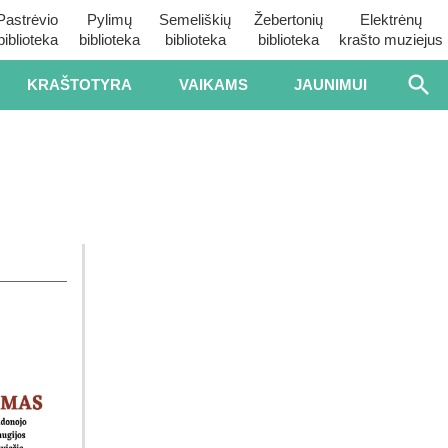
Pastrėvio
Pylimų
Semeliškių
Žebertonių
Elektrėnų
biblioteka
biblioteka
biblioteka
biblioteka
krašto muziejus
KRAŠTOTYRA
VAIKAMS
JAUNIMUI