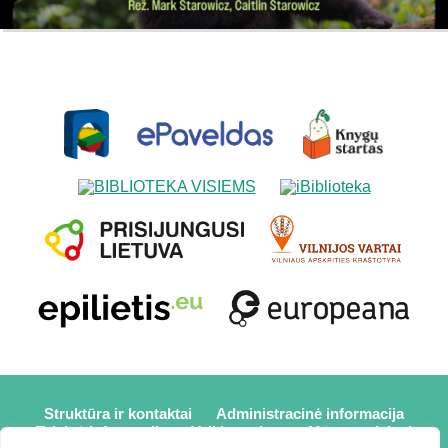
Struktūra ir kontaktai
Administracinė informacija
Teisinė informacija
Veiklos sritys
Mūsų projektai