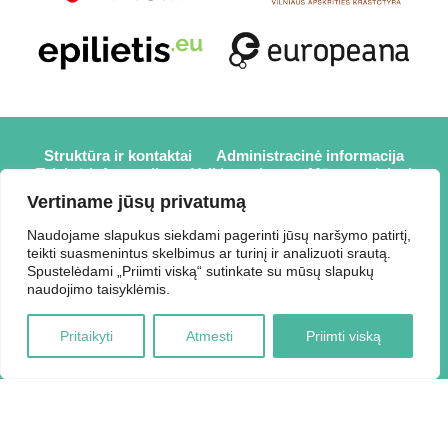
Struktūra ir kontaktai
Administracinė informacija
Teisinė informacija
Veiklos sritys
Mūsų projektai
Karjera
Partneriai
Nuorodos
Savanorystė
Vertiname jūsų privatumą
Prisijungti
Naudojame slapukus siekdami pagerinti jūsų naršymo patirtį,
teikti suasmenintus skelbimus ar turinį ir analizuoti srautą.
2026 © Elektrėnų savivaldybės viešoji biblioteka,
Spustelėdami „Priimti viską“ sutinkate su mūsų slapukų
Savivaldybės biudžetinė įstaiga, Draugystės g. 2, LT-26110
naudojimo taisyklėmis.
Elektrėnai, tel.: +370 648 80 788, el.p.:
Duomenys kaupiami ir saugomi Juridinių asmenų registre,
Pritaikyti
Atmesti
Priimti viską
kodas 188207697.