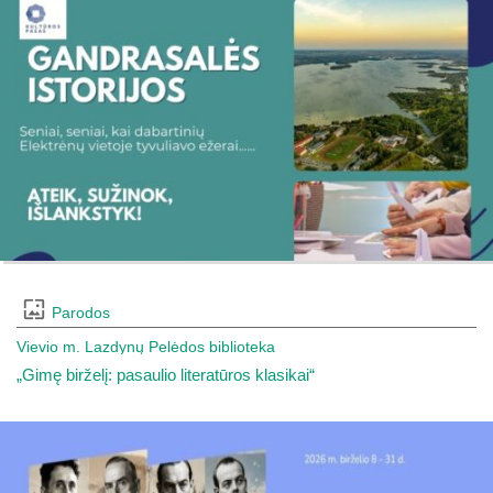
Parodos
Vievio m. Lazdynų Pelėdos biblioteka
„Gimę birželį: pasaulio literatūros klasikai“