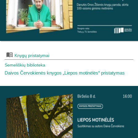
Knygų pristatymai
Semeliškių biblioteka
Daivos Červokienės knygos „Liepos motinėlės“ pristatymas