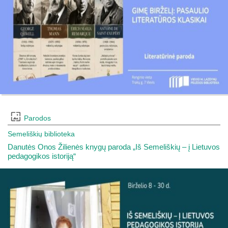
Parodos
Semeliškių biblioteka
Danutės Onos Žilienės knygų paroda „Iš Semeliškių – į Lietuvos
pedagogikos istoriją“