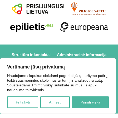
Struktūra ir kontaktai
Administracinė informacija
Teisinė informacija
Veiklos sritys
Mūsų projektai
Karjera
Partneriai
Nuorodos
Savanorystė
Vertiname jūsų privatumą
Prisijungti
Naudojame slapukus siekdami pagerinti jūsų naršymo patirtį,
teikti suasmenintus skelbimus ar turinį ir analizuoti srautą.
2026 © Elektrėnų savivaldybės viešoji biblioteka,
Spustelėdami „Priimti viską“ sutinkate su mūsų slapukų
Savivaldybės biudžetinė įstaiga, Draugystės g. 2, LT-26110
naudojimo taisyklėmis.
Elektrėnai, tel.: +370 648 80 788, el.p.:
Duomenys kaupiami ir saugomi Juridinių asmenų registre,
Pritaikyti
Atmesti
Priimti viską
kodas 188207697.